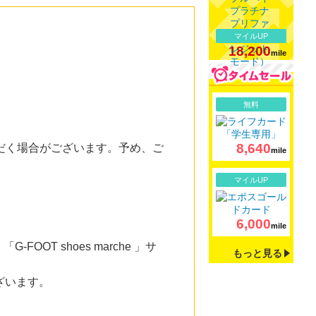
マイルUP
18,200
mile
詳細
無料
8,640
だく場合がございます。予め、ご
mile
詳細
マイルUP
6,000
mile
T shoes marche 」サ
もっと見る
ざいます。