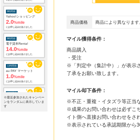
2.0
%mile
にお申し込みがありました
商品価格
商品により異なります
9時間前
電子貸本Renta!
14.0
%mile
にお申し込みがありました
マイル獲得条件：
商品購入
11時間前
au PAY マーケット
・受注
1.0
%mile
※「判定中（集計中）」が表示さ
にお申し込みがありました
了承をお願い致します。
12時間前
ブックオフオンライン販売
3.0
%mile
マイル却下条件：
にお申し込みがありました
※最近参加されたキャンペー
※不正・重複・イタズラ等正当
ンをランダムに表示していま
19時間前
す
Rakuten Fashion(楽天ファッション)
※成果のお問い合わせは必ずこちらの
4.5
%mile
イト側へ直接お問い合わせをさ
にお申し込みがありました
※表示されている承認期限から
20時間前
【三井住友カード ゴールド（NL）】家族追加プロモーション