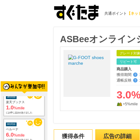
共通ポイント
【ネッ
ASBeeオンライ
グレード対
リピート可
商品購入
獲得期間
:
？
通帳反映
:
3時間前
？
楽天ブックス
1.0
3.0
%mile
にお申し込みがありました
+5%mile
6時間前
ベルーナ
6.0
%mile
にお申し込みがありました
9時間前
獲得条件
広告の詳細
Yahoo!ショッピング