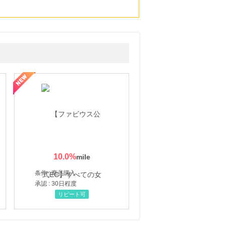
10.0
%
条件 : 商品購入
承認 : 30日程度
リピート可