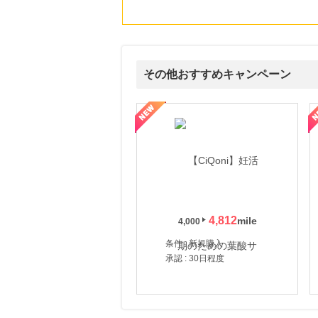
21,750
mile
にお申し込みがありました
22時間前
すかいらーくの宅配
2.0
%mile
その他おすすめキャンペーン
にお申し込みがありました
3時間前
式サイト】スーツケース・バッグ
【ロデオドライブ】創業70年の信頼と高価買取を実現！ブランド品
【ファビウス公式EC】すべて
楽天市場
2.0
%mile
にお申し込みがありました
3時間前
楽天ブックス
1.0
%mile
にお申し込みがありました
4,812
4,000
条件 : 新規購入
承認 : 30日程度