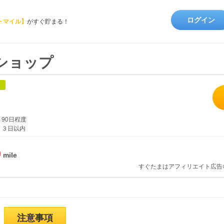
ログイン
トマイル】
がすぐ貯まる！
ンショップ
象
90日程度
３日以内
%
すぐたまはアフィリエイト広告
注意事項