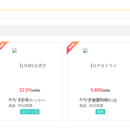
・貴金属の無料査定
の女性を美しくをテーマにした商品で女性の美を応援しています
12.0
%
5,600
条件 : 商品購入
条件 : 新規買取成約
承認 : 45日程度
承認 : 30日程度
リピート可
無料