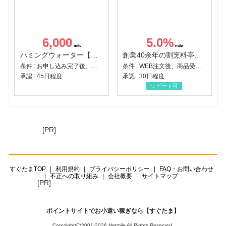
6,000
5.0
%
ハミングウォーター【販売代理店】
創業40余年の割烹料亭千賀監修【おせちの千賀屋】おもてなし参道本店
条件 : お申し込み完了後、決済登録完了と1ヶ月以内のサーバー初回設置。
条件 : WEB注文後、商品受け取り+入金確認時点
承認 : 45日程度
承認 : 30日程度
リピート可
[PR]
すぐたまTOP
利用規約
プライバシーポリシー
FAQ・お問い合わせ
不正への取り組み
会社概要
サイトマップ
[PR]
ポイントサイトでお小遣い稼ぎなら【すぐたま】
Copyright(C)2001-2026 Netmile All Rights Reserved.