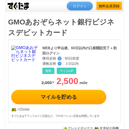
ログイン
無料会員登録
GMOあおぞらネット銀行ビジネ
スデビットカード
WEBより申込後、60日以内の口座開設完了＋初
回ログイン
獲得反映
:
90日程度
？
通帳反映
:
３日以内
？
無料
マイルUP
2,500
2,000
マイルを貯める
+25mile
すぐたまはアフィリエイト広告など、プロモーション広告を利用しています
グレードボーナス
友達紹介報酬