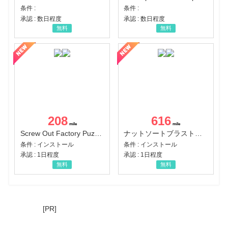
条件 :
条件 :
承認 : 数日程度
承認 : 数日程度
無料
無料
208
616
Screw Out Factory Puzzle 3D（経験値バーのマイルストーンを5にする（ユーザーレベル5に到達する））（Android）
ナットソートブラスト：カラーパズル（チャレンジ11完了）（Android）
条件 : インストール
条件 : インストール
承認 : 1日程度
承認 : 1日程度
無料
無料
[PR]