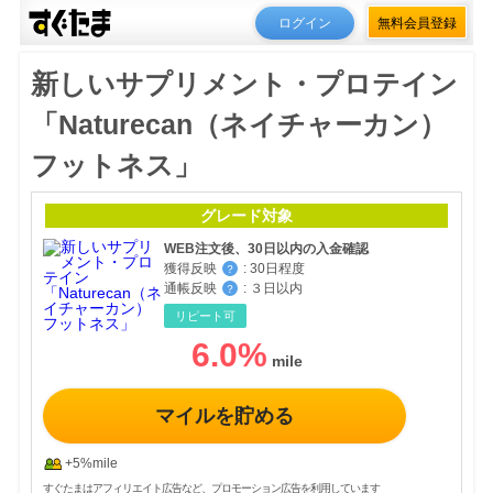
ログイン
無料会員登録
新しいサプリメント・プロテイン
「Naturecan（ネイチャーカン）
フットネス」
グレード対象
WEB注文後、30日以内の入金確認
獲得反映
:
30日程度
？
通帳反映
:
３日以内
？
リピート可
6.0
%
マイルを貯める
+5%mile
すぐたまはアフィリエイト広告など、プロモーション広告を利用しています