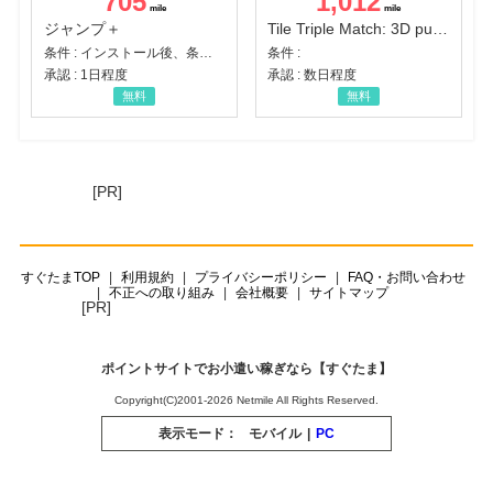
705
1,012
ジャンプ＋
Tile Triple Match: 3D puzzle
条件 : インストール後、条件達成
条件 :
承認 : 1日程度
承認 : 数日程度
無料
無料
[PR]
すぐたまTOP
利用規約
プライバシーポリシー
FAQ・お問い合わせ
不正への取り組み
会社概要
サイトマップ
[PR]
ポイントサイトでお小遣い稼ぎなら【すぐたま】
Copyright(C)2001-2026 Netmile All Rights Reserved.
表示モード：
モバイル
|
PC