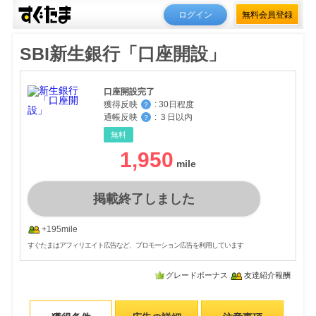
ログイン
無料会員登録
SBI新生銀行「口座開設」
口座開設完了
獲得反映
:
30日程度
？
通帳反映
:
３日以内
？
無料
1,950
掲載終了しました
+195mile
すぐたまはアフィリエイト広告など、プロモーション広告を利用しています
グレードボーナス
友達紹介報酬