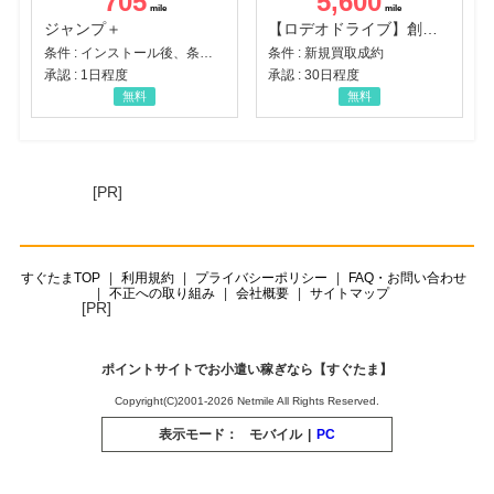
705
5,600
ジャンプ＋
【ロデオドライブ】創業70年の信頼と高価買取を実現！ブランド品・貴金属の無料査定
条件 : インストール後、条件達成
条件 : 新規買取成約
承認 : 1日程度
承認 : 30日程度
無料
無料
[PR]
すぐたまTOP
利用規約
プライバシーポリシー
FAQ・お問い合わせ
不正への取り組み
会社概要
サイトマップ
[PR]
ポイントサイトでお小遣い稼ぎなら【すぐたま】
Copyright(C)2001-2026 Netmile All Rights Reserved.
表示モード：
モバイル
|
PC