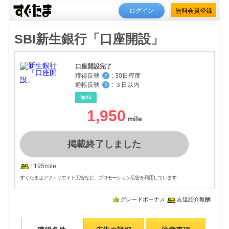
ログイン
無料会員登録
SBI新生銀行「口座開設」
口座開設完了
獲得反映
:
30日程度
？
通帳反映
:
３日以内
？
無料
1,950
掲載終了しました
+195mile
すぐたまはアフィリエイト広告など、プロモーション広告を利用しています
グレードボーナス
友達紹介報酬