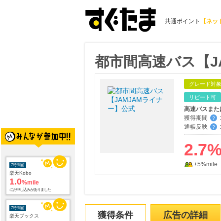
共通ポイント
【ネッ
都市間高速バス【J
グレード対
リピート可
高速バスまた
獲得期間
:
？
通帳反映
:
？
2.7
+5%mile
7時間前
楽天Kobo
1.0
%mile
にお申し込みがありました
7時間前
獲得条件
広告の詳細
楽天ブックス