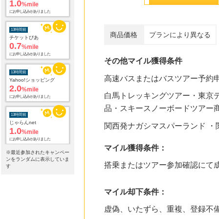
1.0
%mile
にお申し込みがありました
13時間前
商品価格
プランにより異なる
チケットぴあ
0.7
%mile
にお申し込みがありました
その他マイル獲得条件
13時間前
高速バスまたはバスツアー予約
Yahoo!ショッピング
2.0
%mile
白馬トレッキングツアー・東京
にお申し込みがありました
品・スキースノーボードツアー
13時間前
じゃらんnet
関西発ナガシマスパーランド ・
1.0
%mile
にお申し込みがありました
マイル獲得条件：
※最近参加されたキャンペー
13時間前
ンをランダムに表示していま
搭乗またはツアー参加確認にて
【航空券＋宿泊の予約はこちら】じゃらんパック
す
1.0
%mile
にお申し込みがありました
マイル却下条件：
13時間前
Qoo10
虚偽、いたずら、重複、登録不
3.0
%mile