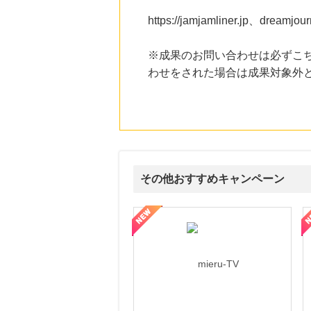
にお申し込みがありました
https://jamjamliner.jp
13時間前
国内最大級の総合電子書籍ストア ブックライブ
3.0
※成果のお問い合わせは必ずこ
%mile
にお申し込みがありました
わせをされた場合は成果対象外
16時間前
ブックオフオンライン販売
3.0
%mile
にお申し込みがありました
7時間前
楽天市場
2.0
その他おすすめキャンペーン
%mile
にお申し込みがありました
ni】妊活期のための葉酸サプリ
【LOJEL公式サイト】スーツケース・バッグ
【ロデオドライブ】創業70