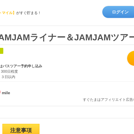
ログイン
トマイル】
がすぐ貯まる！
AMJAMライナー＆JAMJAMツア
象
はバスツアー予約申し込み
300日程度
３日以内
%
すぐたまはアフィリエイト広告
注意事項