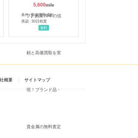
5,600
条件 : 新規買取成約
承認 : 30日程度
無料
社概要
サイトマップ