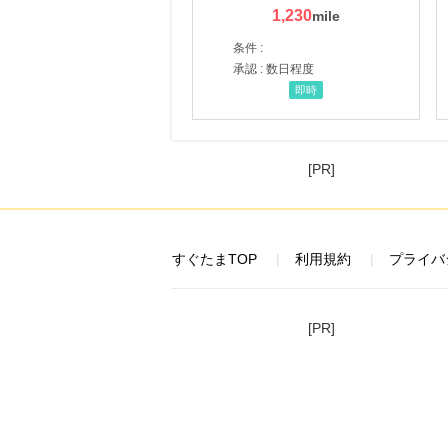
1,230
条件 :
承認 : 数日程度
即時
[PR]
すぐたまTOP
利用規約
プライバ
[PR]