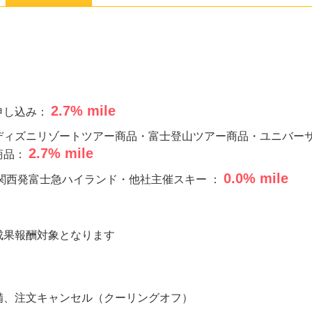
2.7
% mile
申し込み：
ディズニリゾートツアー商品・富士登山ツアー商品・ユニバー
2.7
% mile
商品：
0.0
% mile
関西発富士急ハイランド・他社主催スキー ：
成果報酬対象となります
備、注文キャンセル（クーリングオフ）