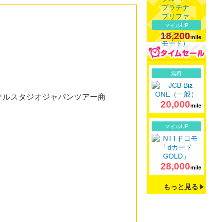
マイルUP
18,200
mile
詳細
無料
サルスタジオジャパンツアー商
20,000
mile
詳細
マイルUP
28,000
mile
もっと見る