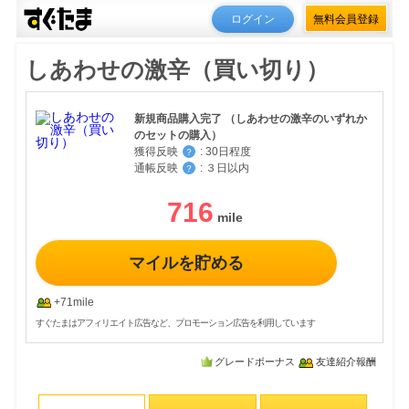
ログイン
無料会員登録
しあわせの激辛（買い切り）
新規商品購入完了 （しあわせの激辛のいずれか
のセットの購入）
獲得反映
:
30日程度
？
通帳反映
:
３日以内
？
716
マイルを貯める
+71mile
すぐたまはアフィリエイト広告など、プロモーション広告を利用しています
グレードボーナス
友達紹介報酬