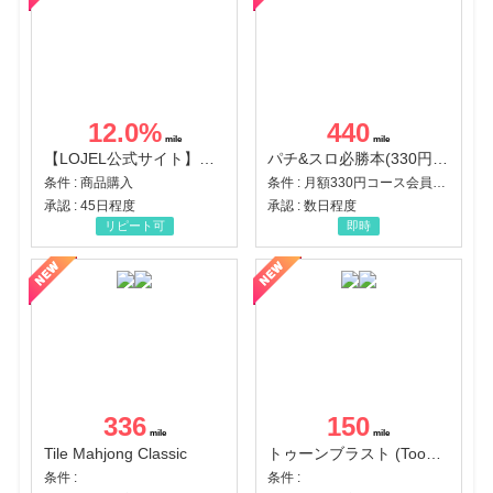
12.0
%
440
【LOJEL公式サイト】スーツケース・バッグ
パチ&スロ必勝本(330円コース)
条件 : 商品購入
条件 : 月額330円コース会員登録完了
承認 : 45日程度
承認 : 数日程度
リピート可
即時
336
150
Tile Mahjong Classic
トゥーンブラスト (Toon Blast)
条件 :
条件 :