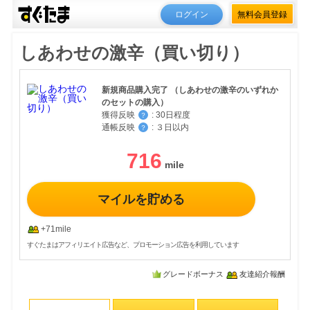
ログイン
無料会員登録
しあわせの激辛（買い切り）
新規商品購入完了 （しあわせの激辛のいずれか
のセットの購入）
獲得反映
:
30日程度
？
通帳反映
:
３日以内
？
716
マイルを貯める
+71mile
すぐたまはアフィリエイト広告など、プロモーション広告を利用しています
グレードボーナス
友達紹介報酬