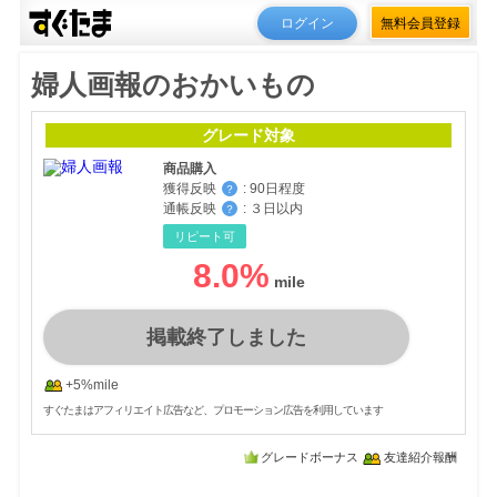
ログイン
無料会員登録
婦人画報のおかいもの
グレード対象
商品購入
獲得反映
:
90日程度
？
通帳反映
:
３日以内
？
リピート可
8.0
%
掲載終了しました
+5%mile
すぐたまはアフィリエイト広告など、プロモーション広告を利用しています
グレードボーナス
友達紹介報酬