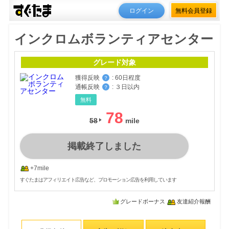
ログイン
無料会員登録
インクロムボランティアセンター
グレード対象
獲得反映
:
60日程度
？
通帳反映
:
３日以内
？
無料
78
58
掲載終了しました
+7mile
すぐたまはアフィリエイト広告など、プロモーション広告を利用しています
グレードボーナス
友達紹介報酬