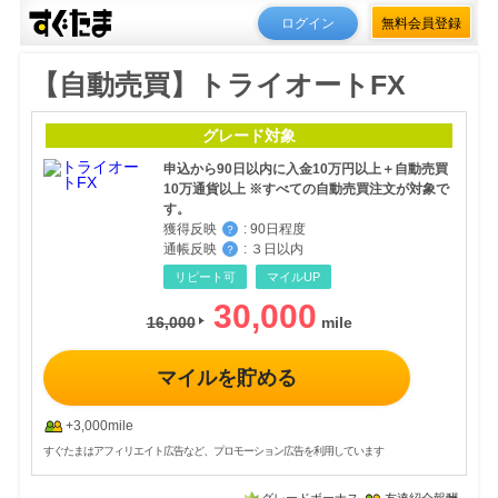
ログイン
無料会員登録
【自動売買】トライオートFX
グレード対象
申込から90日以内に入金10万円以上＋自動売買
10万通貨以上 ※すべての自動売買注文が対象で
す。
獲得反映
:
90日程度
？
通帳反映
:
３日以内
？
リピート可
マイルUP
30,000
16,000
マイルを貯める
+3,000mile
すぐたまはアフィリエイト広告など、プロモーション広告を利用しています