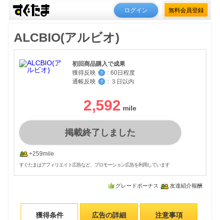
ログイン
無料会員登録
ALCBIO(アルビオ)
初回商品購入で成果
獲得反映
:
60日程度
？
通帳反映
:
３日以内
？
2,592
掲載終了しました
+259mile
すぐたまはアフィリエイト広告など、プロモーション広告を利用しています
グレードボーナス
友達紹介報酬
獲得条件
広告の詳細
注意事項