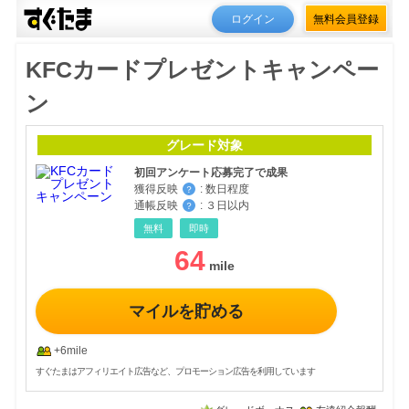
ログイン
無料会員登録
KFCカードプレゼントキャンペー
ン
グレード対象
初回アンケート応募完了で成果
獲得反映
:
数日程度
？
通帳反映
:
３日以内
？
無料
即時
64
マイルを貯める
+6mile
すぐたまはアフィリエイト広告など、プロモーション広告を利用しています