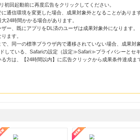
プリ初回起動前に再度広告をクリックしてください。
でに通信環境を変更した場合、成果対象外となることがありま
大24時間かかる場合があります。
ーザー、既にアプリをDL済のユーザは成果対象外になります。
なります。
まで、同一の標準ブラウザ内で遷移されていない場合、成果対
ードしている、Safariの設定（設定≫Safari≫プライバシー
いる方は、【24時間以内】に広告クリックから成果条件達成ま
年の信頼と高価買取を実現！ブランド品・貴金属の無料査定