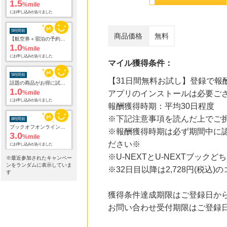
1.5
%mile
にお申し込みがありました
5時間前
商品価格
無料
【航空券＋宿泊の予約はこちら】じゃらんパック
1.0
%mile
にお申し込みがありました
マイル獲得条件：
5時間前
【31日間無料お試し】登録で報
話題の商品がお得に試せる【サンプル百貨店】ちょっプル申込
1.0
%mile
アプリのインストールは必要ご
にお申し込みがありました
報酬獲得時期：平均30日程度
※下記注意事項を読んだ上でご
8時間前
ブックオフオンライン販売
※報酬獲得時期は必ず期間中に
3.0
%mile
ださい※
にお申し込みがありました
※U-NEXTとU-NEXTブッ
※最近参加されたキャンペー
9時間前
ンをランダムに表示していま
※32日目以降は2,728円(税込
Ｏｉｓｉｘ（おいしっくす）
す
1.0
%mile
にお申し込みがありました
獲得条件達成期限はご登録日から
お問い合わせ受付期限はご登録日
15時間前
au PAY マーケット
1.0
%mile