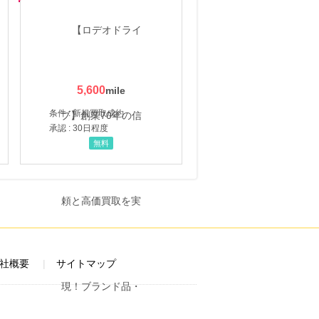
5,600
条件 : 新規買取成約
承認 : 30日程度
無料
社概要
サイトマップ