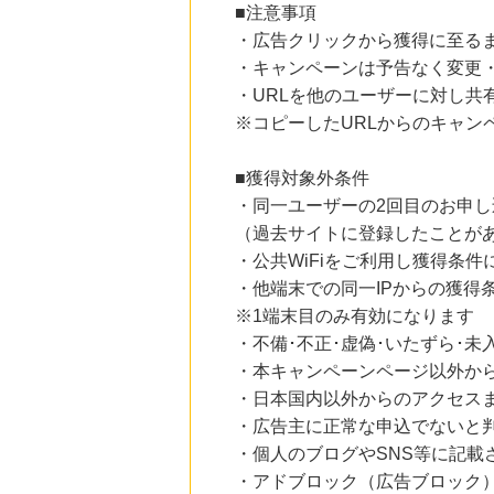
■注意事項
にお申し込みがありました
・広告クリックから獲得に至る
23時間前
・キャンペーンは予告なく変更
楽天ブックス
1.0
%mile
・URLを他のユーザーに対し共
にお申し込みがありました
※コピーしたURLからのキャン
23時間前
楽天市場
■獲得対象外条件
2.0
%mile
・同一ユーザーの2回目のお申し
にお申し込みがありました
（過去サイトに登録したことが
5時間前
・公共WiFiをご利用し獲得条件
国内最大級の総合電子書籍ストア ブックライブ
3.0
%mile
・他端末での同一IPからの獲得
にお申し込みがありました
※1端末目のみ有効になります
・不備･不正･虚偽･いたずら･未
・本キャンペーンページ以外か
・日本国内以外からのアクセスま
・広告主に正常な申込でないと
・個人のブログやSNS等に記載
・アドブロック（広告ブロック