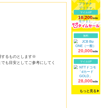
マイルUP
18,200
mile
詳細
無料
20,000
mile
用するものとします※
詳細
マイルUP
までも目安としてご参考にしてく
28,000
mile
もっと見る