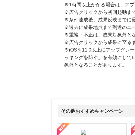
※1時間以上かかる場合は、ア
※広告クリックから初回起動ま
※条件達成後、成果反映までに最
※過去に成果地点まで到達のユ
※重複・不正は、成果対象外と
※広告クリックから成果に至る
※iOSを11.0以上にアップグレ
ッキングを防ぐ」を有効にして
象外となることがあります。
その他おすすめキャンペーン
ni】妊活期のための葉酸サプリ
【LOJEL公式サイト】スーツケース・バッグ
【ロデオドライブ】創業70