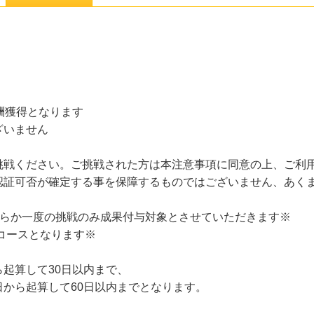
酬獲得となります
ざいません
挑戦ください。ご挑戦された方は本注意事項に同意の上、ご利
認証可否が確定する事を保障するものではございません、あく
クどちらか一度の挑戦のみ成果付与対象とさせていただきます※
)のコースとなります※
起算して30日以内まで、
から起算して60日以内までとなります。