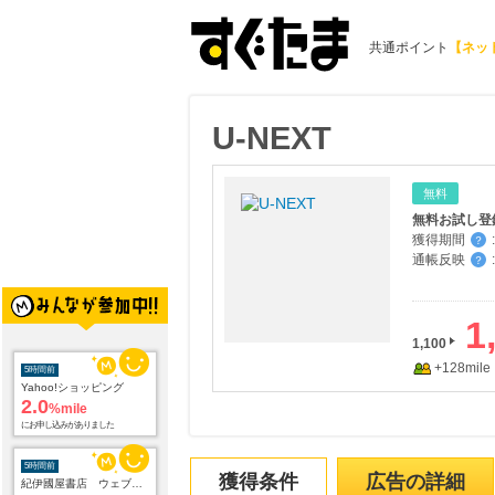
共通ポイント
【ネッ
U-NEXT
無料
無料お試し登
獲得期間
:
？
通帳反映
:
？
1
1,100
+128mile
5時間前
Yahoo!ショッピング
2.0
%mile
にお申し込みがありました
5時間前
獲得条件
広告の詳細
紀伊國屋書店 ウェブストア