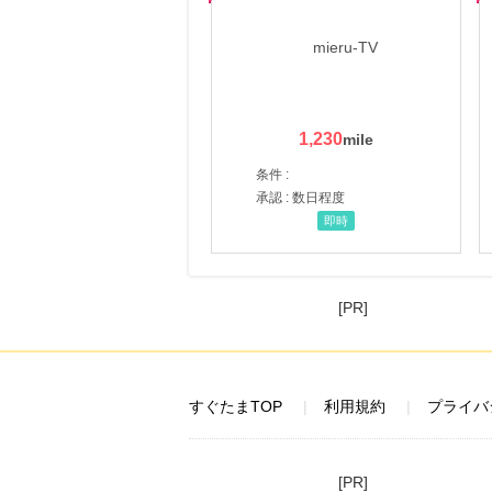
1,230
条件 :
承認 : 数日程度
即時
[PR]
すぐたまTOP
利用規約
プライバ
[PR]