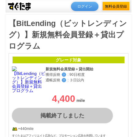
ログイン
無料会員登録
【BitLending（ビットレンディン
グ）】新規無料会員登録＋貸出プ
ログラム
グレード対象
新規無料会員登録＋貸出開始
獲得反映
:
90日程度
？
通帳反映
:
３日以内
？
4,400
掲載終了しました
+440mile
すぐたまはアフィリエイト広告など、プロモーション広告を利用しています