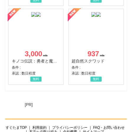
無料
無料
3,000
937
キノコ伝説：勇者と魔法のランプ
超自然スクワッド
条件 :
条件 :
承認 : 数日程度
承認 : 数日程度
無料
無料
[PR]
すぐたまTOP
利用規約
プライバシーポリシー
FAQ・お問い合わせ
不正への取り組み
会社概要
サイトマップ