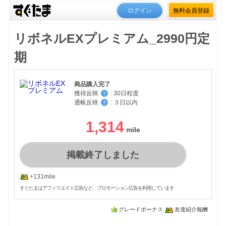
ログイン
無料会員登録
リボネルEXプレミアム_2990円定
期
商品購入完了
獲得反映
:
30日程度
？
通帳反映
:
３日以内
？
1,314
掲載終了しました
+131mile
すぐたまはアフィリエイト広告など、プロモーション広告を利用しています
グレードボーナス
友達紹介報酬