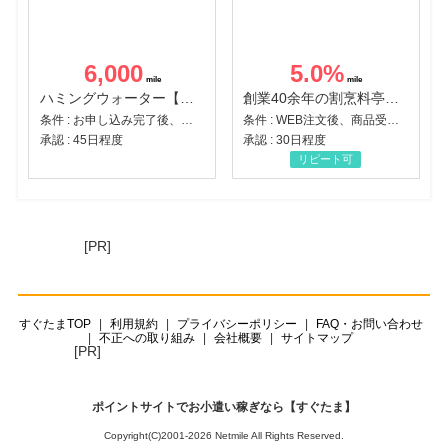
6,000
5.0
%
ハミングウォーター【販売代理店】
創業40余年の割烹料亭千賀監修【おせちの千賀屋】おもてなし参道本店
条件 : お申し込み完了後、決済登録完了と1ヶ月以内のサーバー初回設置。
条件 : WEB注文後、商品受け取り+入金確認時点
承認 : 45日程度
承認 : 30日程度
リピート可
[PR]
すぐたまTOP
利用規約
プライバシーポリシー
FAQ・お問い合わせ
不正への取り組み
会社概要
サイトマップ
[PR]
ポイントサイトでお小遣い稼ぎなら【すぐたま】
Copyright(C)2001-2026 Netmile All Rights Reserved.