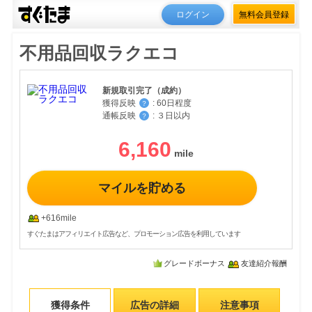
ログイン
無料会員登録
不用品回収ラクエコ
新規取引完了（成約）
獲得反映
:
60日程度
？
通帳反映
:
３日以内
？
6,160
マイルを貯める
+616mile
すぐたまはアフィリエイト広告など、プロモーション広告を利用しています
グレードボーナス
友達紹介報酬
獲得条件
広告の詳細
注意事項