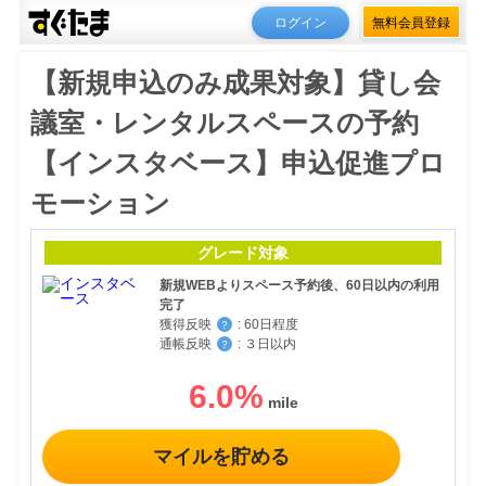
ログイン
無料会員登録
【新規申込のみ成果対象】貸し会
議室・レンタルスペースの予約
【インスタベース】申込促進プロ
モーション
グレード対象
新規WEBよりスペース予約後、60日以内の利用
完了
獲得反映
:
60日程度
？
通帳反映
:
３日以内
？
6.0
%
マイルを貯める