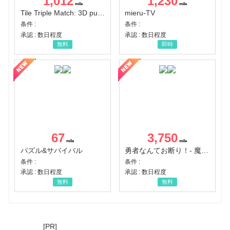
1,012
1,230
Tile Triple Match: 3D puzzle
mieru-TV
条件 :
条件 :
承認 : 数日程度
承認 : 数日程度
無料
即時
67
3,750
パズル&サバイバル
勇者なんてお断り！- 魔王の力で異世界征服
条件 :
条件 :
承認 : 数日程度
承認 : 数日程度
無料
無料
[PR]