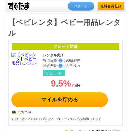
ログイン
無料会員登録
【ベビレンタ】ベビー用品レンタ
ル
グレード対象
レンタル完了
獲得反映
:
90日程度
？
通帳反映
:
３日以内
？
リピート可
9.5
%
マイルを貯める
+5%mile
すぐたまはアフィリエイト広告など、プロモーション広告を利用しています