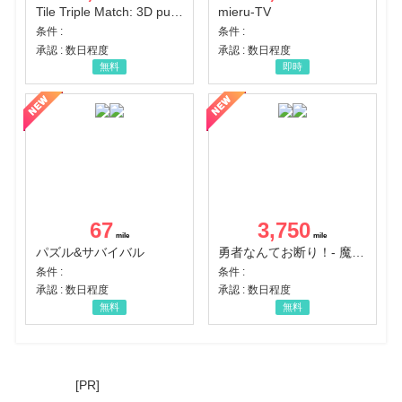
Tile Triple Match: 3D puzzle
mieru-TV
条件 :
条件 :
承認 : 数日程度
承認 : 数日程度
無料
即時
67
3,750
パズル&サバイバル
勇者なんてお断り！- 魔王の力で異世界征服
条件 :
条件 :
承認 : 数日程度
承認 : 数日程度
無料
無料
[PR]