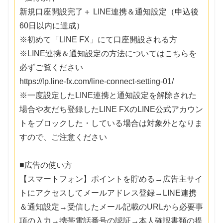
新規口座開設完了＋ LINE連携＆通知設定（申込後
60日以内に達成）
※初めて「LINE FX」にて口座開設される方
※LINE連携＆通知設定の方法についてはこちらを
必ずご覧ください
https://lp.line-fx.com/line-connect-setting-01/
※一度設定したLINE連携と通知設定を解除された
場合や友だち登録したLINE FXのLINE公式アカウン
トをブロックした・している場合は対象外となりま
すので、ご注意ください
■広告の使い方
【スマートフォン】ポイントを貯める→広告主サイ
トにアクセスしてメールアドレス登録→LINE連携
＆通知設定→受信したメール記載のURLから必要事
項の入力→携帯電話番号の認証→本人確認書類の提