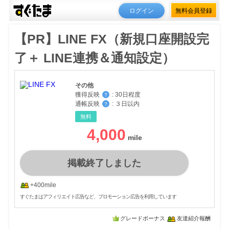
ログイン
無料会員登録
【PR】LINE FX（新規口座開設完
了＋ LINE連携＆通知設定）
その他
獲得反映
:
30日程度
？
通帳反映
:
３日以内
？
無料
4,000
掲載終了しました
+400mile
すぐたまはアフィリエイト広告など、プロモーション広告を利用しています
グレードボーナス
友達紹介報酬