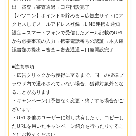
出→審査→審査通過→口座開設完了
【パソコン】ポイントを貯める→広告主サイトにア
クセスしてメールアドレス登録→LINE連携＆通知
設定→スマートフォンで受信したメール記載のURL
から必要事項の入力→携帯電話番号の認証→本人確
認書類の提出→審査→審査通過→口座開設完了
■注意事項
・広告クリックから獲得に至るまで、同一の標準ブ
ラウザ内で遷移されていない場合、獲得対象外とな
ることがあります
・キャンペーンは予告なく変更・終了する場合がご
ざいます
・URLを他のユーザーに対し共有したり、コピーし
たURLを用いたキャンペーン紹介を行ったりするこ
とはお控えください