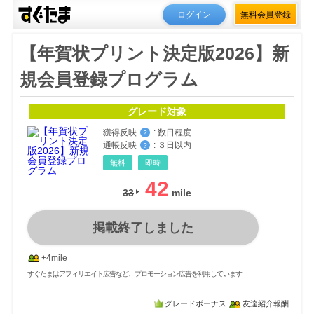
ログイン
無料会員登録
【年賀状プリント決定版2026】新
規会員登録プログラム
グレード対象
獲得反映
:
数日程度
？
通帳反映
:
３日以内
？
無料
即時
42
33
掲載終了しました
+4mile
すぐたまはアフィリエイト広告など、プロモーション広告を利用しています
グレードボーナス
友達紹介報酬