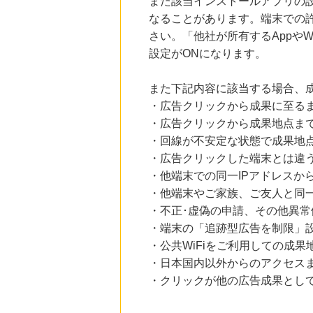
また該当インストールアプリの
なることがあります。端末での
さい。「他社が所有するAppや
設定がONになります。
また下記内容に該当する場合、
・広告クリックから成果に至る
・広告クリックから成果地点ま
・回線が不安定な状態で成果地
・広告クリックした端末とは違
・他端末での同一IPアドレスか
・他端末やご家族、ご友人と同一
・不正･虚偽の申請、その他異常
・端末の「追跡型広告を制限」
・公共WiFiをご利用しての成果
・日本国内以外からのアクセスま
・クリックが他の広告成果とし