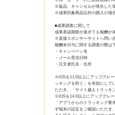
にお申し込みがありました
※返品、キャンセルが発生した
※成果対象商品以外の購入の場
13時間前
セブンネットショッピング(セブン-イレブン受取なら送料無料)
2.0
%mile
■成果調査に関して
にお申し込みがありました
成果承認期限が過ぎても報酬が
16時間前
※直接スポンサーサイトへ問い
ブックオフオンライン販売
3.0
%mile
報酬未付与に関する調査の際は
にお申し込みがありました
・キャンペーン名
・メール受信日時
7時間前
楽天市場
・注文者氏名・住所
2.0
%mile
にお申し込みがありました
※iOSを11.0以上にアップグレ
ッキングを防ぐ」を有効にして
ただき、「サイト越えトラッキン
※iOSを14.0以上にアップ
「アプリからのトラッキング要
ず端末の設定をご確認いただき