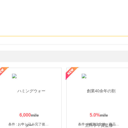
なし参道本店
SBI新生銀行「口座開設」
6,000
5.0
%
条件 : お申し込み完了後、決済登録完了と1ヶ月以内のサーバー初回設置。
条件 : WEB注文後、商品受け取り+入金確認時点