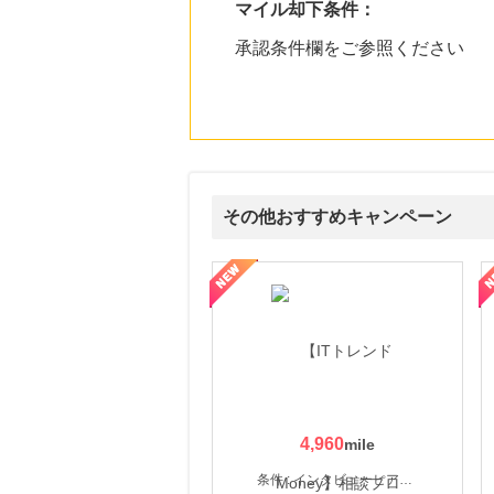
マイル却下条件：
承認条件欄をご参照ください
その他おすすめキャンペーン
ウォーター【販売代理店】
創業40余年の割烹料亭千賀監修【おせちの千賀屋】おもて
4,960
条件 : インタビューヒアリング完了