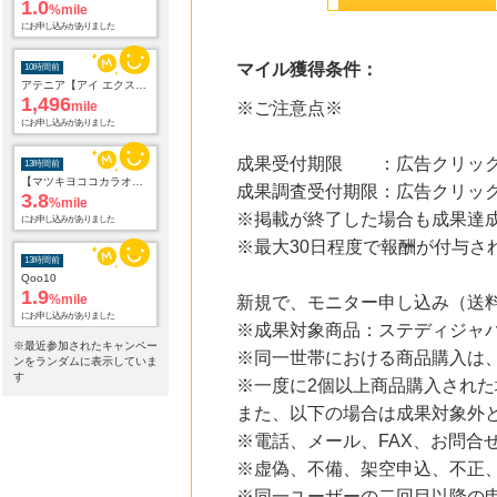
1.0
%mile
にお申し込みがありました
マイル獲得条件：
10時間前
アテニア【アイ エクストラ セラム セット】
1,496
mile
※ご注意点※
にお申し込みがありました
成果受付期限 ：広告クリック
13時間前
【マツキヨココカラオンラインストア】マツモトキヨシ・ココカラファイン公式通販サイト
成果調査受付期限：広告クリック
3.8
%mile
※掲載が終了した場合も成果達
にお申し込みがありました
※最大30日程度で報酬が付与さ
13時間前
Qoo10
1.9
%mile
新規で、モニター申し込み（送料
にお申し込みがありました
※成果対象商品：ステディジャパ
※最近参加されたキャンペー
※同一世帯における商品購入は
13時間前
ンをランダムに表示していま
レコチョク 日本最大級の音楽配信サイト
す
※一度に2個以上商品購入された
2.0
%mile
また、以下の場合は成果対象外
にお申し込みがありました
※電話、メール、FAX、お問合
13時間前
※虚偽、不備、架空申込、不正
Yahoo!ショッピング
2.0
%mile
※同一ユーザーの二回目以降の