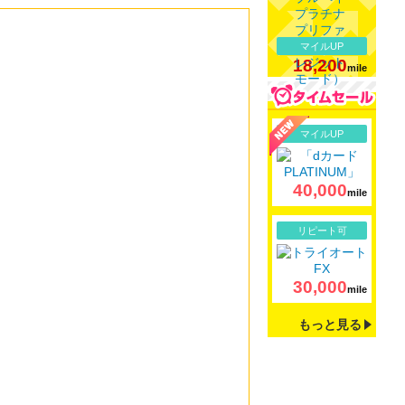
マイルUP
18,200
mile
詳細
マイルUP
40,000
mile
詳細
リピート可
30,000
mile
もっと見る