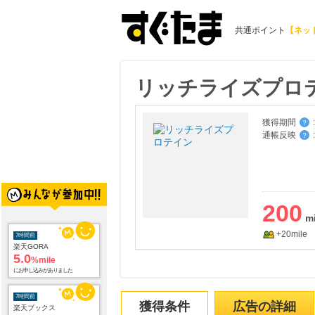
共通ポイント
【ネッ
リッチライズプロ
獲得期間
:
？
通帳反映
:
？
200
+20mile
7時間前
楽天GORA
5.0
%mile
にお申し込みがありました
7時間前
獲得条件
広告の詳細
楽天ブックス