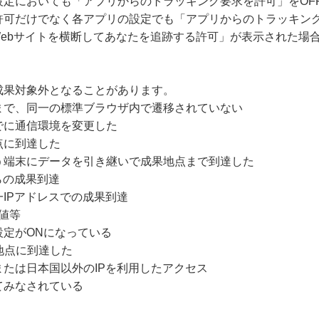
設定においても「アプリからのトラッキング要求を許可」をOF
許可だけでなく各アプリの設定でも「アプリからのトラッキング
Webサイトを横断してあなたを追跡する許可」が表示された場
成果対象外となることがあります。
まで、同一の標準ブラウザ内で遷移されていない
でに通信環境を変更した
点に到達した
う端末にデータを引き継いで成果地点まで到達した
らの成果到達
IPアドレスでの成果到達
値等
設定がONになっている
地点に到達した
たは日本国以外のIPを利用したアクセス
てみなされている