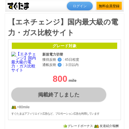
ログイン
無料会員登録
【エネチェンジ】国内最大級の電
力・ガス比較サイト
グレード対象
新規電力切替
獲得反映
:
45日程度
？
通帳反映
:
３日以内
？
800
掲載終了しました
+80mile
すぐたまはアフィリエイト広告など、プロモーション広告を利用しています
グレードボーナス
友達紹介報酬