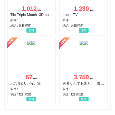
1,012
1,230
Tile Triple Match: 3D puzzle
mieru-TV
条件 :
条件 :
承認 : 数日程度
承認 : 数日程度
無料
即時
67
3,750
パズル&サバイバル
勇者なんてお断り！- 魔王の力で異世界征服
条件 :
条件 :
承認 : 数日程度
承認 : 数日程度
無料
無料