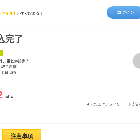
ログイン
トマイル】
がすぐ貯まる！
込完了
象
後、電気供給完了
45日程度
３日以内
2
すぐたまはアフィリエイト広告
注意事項