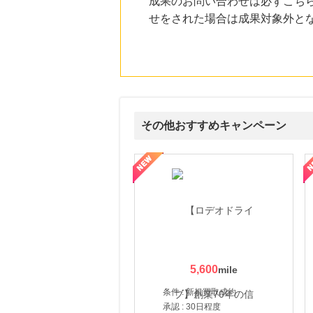
成果のお問い合わせは必ずこち
にお申し込みがありました
せをされた場合は成果対象外と
20時間前
DHCオンラインショップ
2.0
%mile
にお申し込みがありました
22時間前
ブックオフオンライン販売
3.0
%mile
その他おすすめキャンペーン
にお申し込みがありました
8時間前
属の無料査定
を美しくをテーマにした商品で女性の美を応援しています
【ITトレンドMoney】相談プロモーション
ハ
すかいらーくの宅配
2.0
%mile
にお申し込みがありました
5,600
条件 : 新規買取成約
承認 : 30日程度