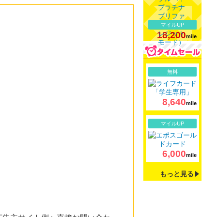
マイルUP
18,200
mile
詳細
無料
8,640
mile
詳細
マイルUP
6,000
mile
もっと見る