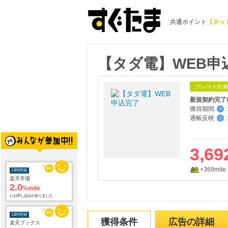
共通ポイント
【ネッ
【タダ電】WEB申
グレード対
新規契約完了
獲得期間
:
？
通帳反映
:
？
3,69
+369mile
13時間前
楽天市場
2.0
%mile
にお申し込みがありました
13時間前
獲得条件
広告の詳細
楽天ブックス