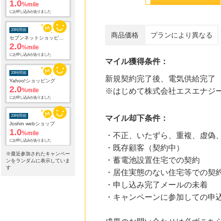
1.0
%mile
にお申し込みがありました
20時間前
商品価格
プランにより異なる
セブンネットショッピング(セブン-イレブン受取なら送料無料)
2.0
%mile
にお申し込みがありました
マイル獲得条件：
20時間前
新規契約完了後、電気供給完了
Yahoo!ショッピング
2.0
%mile
※はじめて株式会社エスエナジ
にお申し込みがありました
20時間前
マイル却下条件：
Joshin webショップ
1.0
%mile
・不正、いたずら、重複、虚偽
にお申し込みがありました
・既存顧客（契約中）
※最近参加されたキャンペー
・蓄電池設置住宅での契約
20時間前
ンをランダムに表示していま
レコチョク 日本最大級の音楽配信サイト
す
・居住実態のない住宅等での契
2.0
%mile
・申し込み完了メールの未着
にお申し込みがありました
・キャンペーンに参加しての申
20時間前
Qoo10
3.0
%mile