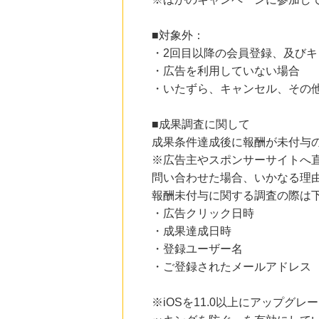
にお申し込みがありました
■対象外：
23時間前
HMV & BOOKS online
・2回目以降の会員登録、及び
3.0
%mile
・広告を利用していない場合
にお申し込みがありました
・いたずら、キャンセル、その
24時間前
【冷製ポタージュ】新規商品購入
900
mile
■成果調査に関して
にお申し込みがありました
成果条件達成後に報酬が未付与
※広告主やスポンサーサイトへ
5時間前
じゃらんnet
問い合わせた場合、いかなる理
1.0
%mile
報酬未付与に関する調査の際は
にお申し込みがありました
・広告クリック日時
・成果達成日時
・登録ユーザー名
・ご登録されたメールアドレス
※iOSを11.0以上にアップグレ