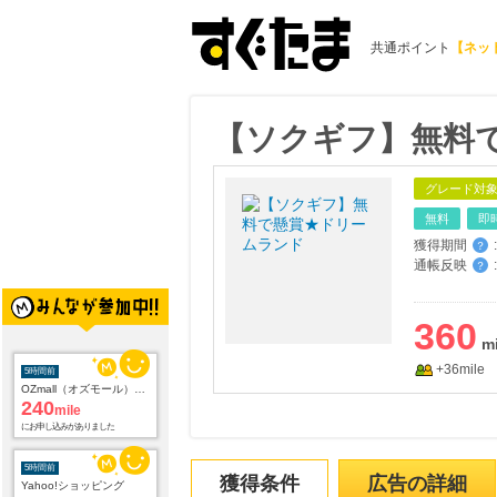
共通ポイント
【ネッ
【ソクギフ】無料
グレード対
無料
即
獲得期間
:
？
通帳反映
:
？
360
+36mile
5時間前
OZmall（オズモール） ヘアサロン
240
mile
にお申し込みがありました
5時間前
獲得条件
広告の詳細
Yahoo!ショッピング