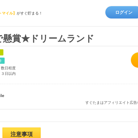
ログイン
トマイル】
がすぐ貯まる！
で懸賞★ドリームランド
象
時
数日程度
３日以内
すぐたまはアフィリエイト広告
注意事項