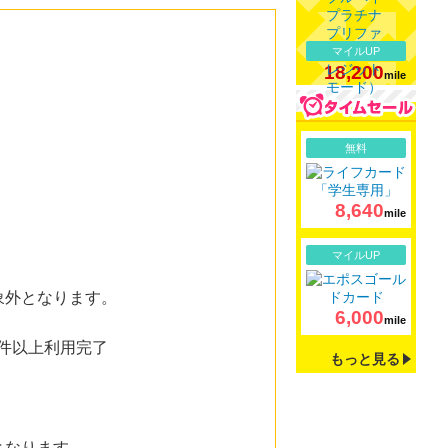
マイルUP
18,200
mile
詳細
無料
8,640
mile
詳細
マイルUP
象外となります。
6,000
mile
1件以上利用完了
もっと見る
となります。