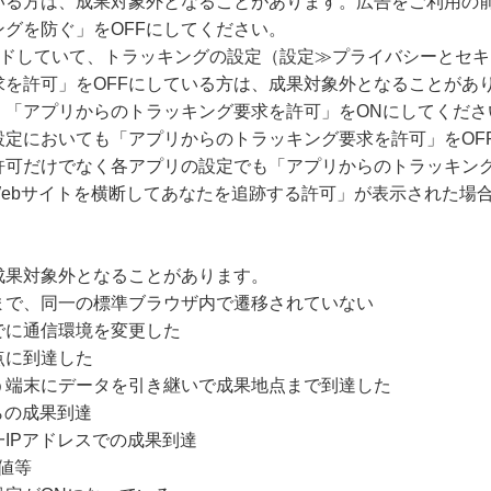
いる方は、成果対象外となることがあります。広告をご利用の
グを防ぐ」をOFFにしてください。
グレードしていて、トラッキングの設定（設定≫プライバシーとセ
求を許可」をOFFにしている方は、成果対象外となることがあ
、「アプリからのトラッキング要求を許可」をONにしてくださ
設定においても「アプリからのトラッキング要求を許可」をOF
許可だけでなく各アプリの設定でも「アプリからのトラッキング
Webサイトを横断してあなたを追跡する許可」が表示された場
成果対象外となることがあります。
まで、同一の標準ブラウザ内で遷移されていない
でに通信環境を変更した
点に到達した
う端末にデータを引き継いで成果地点まで到達した
らの成果到達
IPアドレスでの成果到達
値等