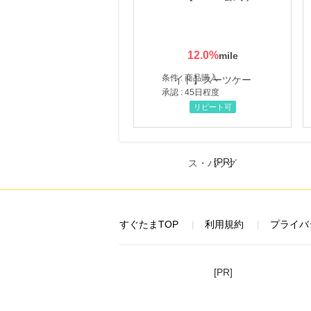
12.0
%
条件 : 商品購入
承認 : 45日程度
リピート可
[PR]
すぐたまTOP
利用規約
プライバ
[PR]