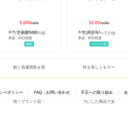
5,600
10.0
%
条件 : 新規買取成約
条件 : 商品購入
承認 : 30日程度
承認 : 30日程度
無料
リピート可
シーポリシー
FAQ・お問い合わせ
不正への取り組み
会