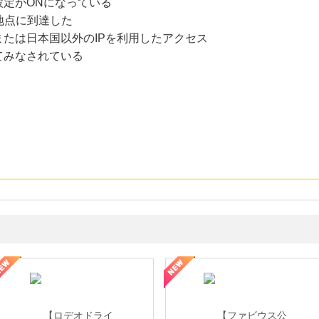
設定がONになっている
地点に到達した
たは日本国以外のIPを利用したアクセス
てみなされている
性の美を応援しています
トレンドMoney】相談プロモーション