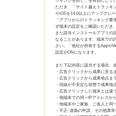
ッキングを防ぐ」を有効にして
ただき、「サイト越えトラッキン
※iOSを14.0以上にアップ
「アプリからのトラッキング要
ず端末の設定をご確認いただき
また該当インストールアプリの
なることがあります。端末での
さい。「他社が所有するAppや
設定がONになります。
また下記内容に該当する場合、
・広告クリックから成果に至る
・広告クリックから成果地点ま
・回線が不安定な状態で成果地
・広告クリックした端末とは違
・他端末での同一IPアドレスか
・他端末やご家族、ご友人と同一
・不正･虚偽の申請、その他異常