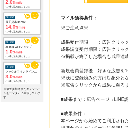
2.0
%mile
にお申し込みがありました
マイル獲得条件：
5時間前
電子貸本Renta!
14.0
%mile
※ご注意点※
にお申し込みがありました
成果受付期限 ：広告クリック
5時間前
Joshin webショップ
成果調査受付期限：広告クリック
1.0
%mile
※掲載が終了した場合も成果達
にお申し込みがありました
7時間前
新規会員登録後、好きな広告を
ブックオフオンライン販売
3.0
%mile
※既に登録済みの方は対象外と
にお申し込みがありました
※広告クリックから成果に至る
※最近参加されたキャンペー
22時間前
ンをランダムに表示していま
楽天市場
す
■成果まで：広告ページ→LIN
2.0
%mile
にお申し込みがありました
■成果条件：
22時間前
本ページから始めてご利用され
楽天ブックス
1.0
%mile
※ほかのキャンペーンに参加し