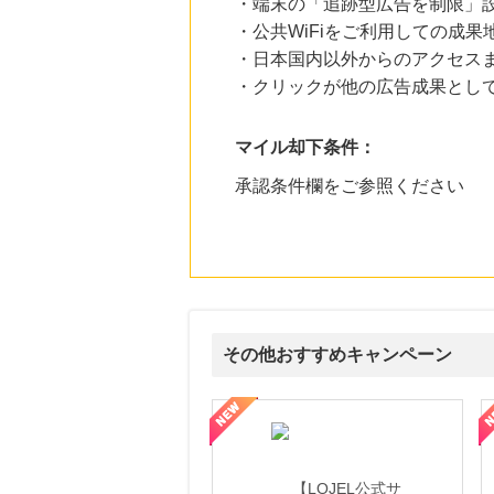
・端末の「追跡型広告を制限」
・公共WiFiをご利用しての成果
・日本国内以外からのアクセスま
・クリックが他の広告成果とし
マイル却下条件：
承認条件欄をご参照ください
その他おすすめキャンペーン
頼と高価買取を実現！ブランド品・貴金属の無料査定
【ファビウス公式EC】すべての女性を美しくをテーマにした商品で女
【IT