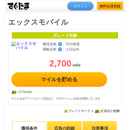
ログイン
無料会員登録
エックスモバイル
グレード対象
獲得反映
:
70日程度
？
通帳反映
:
３日以内
？
2,700
マイルを貯める
+270mile
すぐたまはアフィリエイト広告など、プロモーション広告を利用しています
グレードボーナス
友達紹介報酬
獲得条件
広告の詳細
注意事項