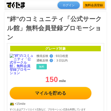
ログイン
無料会員登録
"絆"のコミュニティ「公式サーク
ル館」無料会員登録プロモーショ
ン
グレード対象
獲得反映
:
93日程度
？
通帳反映
:
３日以内
？
無料
150
マイルを貯める
+15mile
すぐたまはアフィリエイト広告など、プロモーション広告を利用しています