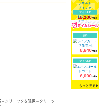
マイルUP
18,200
mile
詳細
無料
8,640
mile
詳細
マイルUP
6,000
mile
もっと見る
索→クリニックを選択→クリニッ
了！