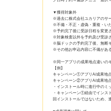
にお申し込みがありました
▼獲得対象外
17時間前
＠ｃｏｓｍｅ ｓｈｏｐｐｉｎｇ
※過去に株式会社ユカリアのサ
3.0
%mile
※不備・不正・虚偽・重複・い
にお申し込みがありました
※予約完了後に受診日程を変更
20時間前
※対象検査以外を予約及び受診
e87.com(千趣会イイハナ)
3.0
%mile
※脳ドックの予約完了後、無断
にお申し込みがありました
※その他お申込内容に不備があ
4時間前
楽天市場
※同一アプリの成果地点違いの
2.0
%mile
【例】
にお申し込みがありました
キャンペーン①アプリA/成果地点
キャンペーン②アプリA/成果地点
・インストール時に進行中のミ
・キャンペーン①経由でインス
回インストールではないため、