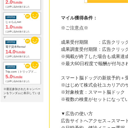
2.0
%mile
にお申し込みがありました
マイル獲得条件：
10時間前
じゃらんnet
1.0
%mile
※ご注意点※
にお申し込みがありました
成果受付期限 ：広告クリック
10時間前
電子貸本Renta!
成果調査受付期限：広告クリック
14.0
%mile
※掲載が終了した場合も成果達
にお申し込みがありました
※最大60日程度で報酬が付与さ
10時間前
Trip.com（トリップドットコム）ホテル
5.0
%mile
スマート脳ドッグの新規予約＋
にお申し込みがありました
※はじめて株式会社ユカリアの
※最近参加されたキャンペー
※対象検査：スマート脳ドック
10時間前
ンをランダムに表示していま
adidas Online Shop（アディダスオンラインショップ）
す
※複数の検査がセットになって
1.0
%mile
にお申し込みがありました
▼広告の使い方
13時間前
広告サイトへアクセス→スマー
ブックオフオンライン販売
3.0
%mile
ク日時予約→健診メニュー選択