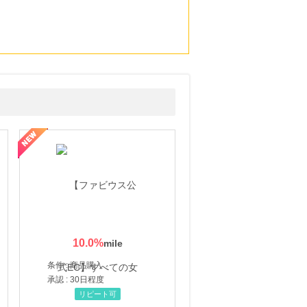
10.0
%
条件 : 商品購入
承認 : 30日程度
リピート可