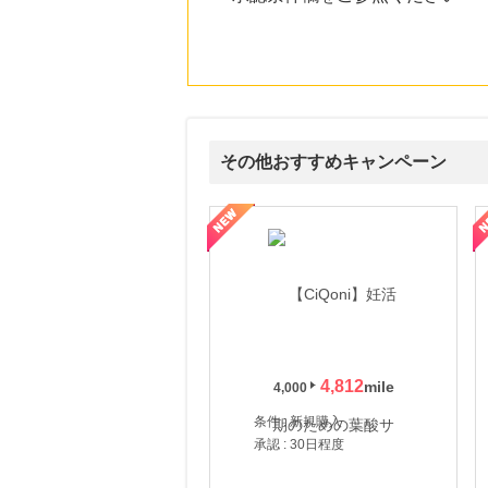
その他おすすめキャンペーン
式サイト】スーツケース・バッグ
【ロデオドライブ】創業70年の信頼と高価買取を実現！ブランド品
【ファビウス公式EC】すべて
4,812
4,000
条件 : 新規購入
承認 : 30日程度