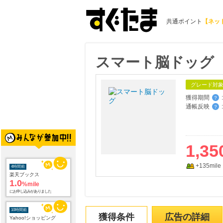
共通ポイント
【ネッ
スマート脳ドッグ
グレード対
獲得期間
:
？
通帳反映
:
？
1,35
+135mile
4時間前
楽天ブックス
1.0
%mile
にお申し込みがありました
10時間前
獲得条件
広告の詳細
Yahoo!ショッピング