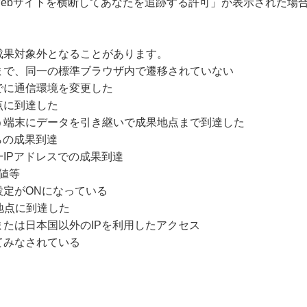
Webサイトを横断してあなたを追跡する許可」が表示された場
成果対象外となることがあります。
まで、同一の標準ブラウザ内で遷移されていない
でに通信環境を変更した
点に到達した
う端末にデータを引き継いで成果地点まで到達した
らの成果到達
IPアドレスでの成果到達
値等
設定がONになっている
地点に到達した
たは日本国以外のIPを利用したアクセス
てみなされている