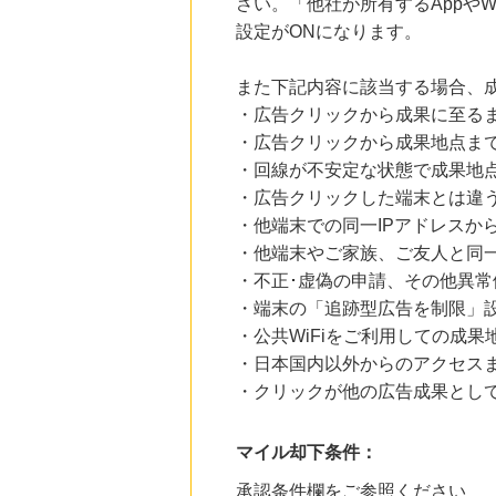
さい。「他社が所有するAppや
設定がONになります。
また下記内容に該当する場合、
・広告クリックから成果に至る
・広告クリックから成果地点ま
・回線が不安定な状態で成果地
・広告クリックした端末とは違
・他端末での同一IPアドレスか
・他端末やご家族、ご友人と同一
・不正･虚偽の申請、その他異常
・端末の「追跡型広告を制限」
・公共WiFiをご利用しての成果
・日本国内以外からのアクセスま
・クリックが他の広告成果とし
マイル却下条件：
承認条件欄をご参照ください