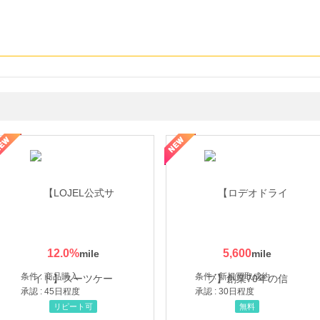
・貴金属の無料査定
の女性を美しくをテーマにした商品で女性の美を応援しています
12.0
%
5,600
条件 : 商品購入
条件 : 新規買取成約
承認 : 45日程度
承認 : 30日程度
リピート可
無料