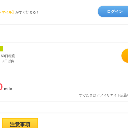
ログイン
トマイル】
がすぐ貯まる！
象
60日程度
３日以内
0
すぐたまはアフィリエイト広告
注意事項