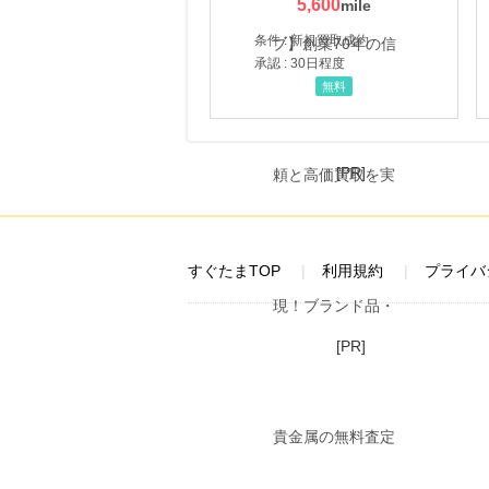
5,600
条件 : 新規買取成約
承認 : 30日程度
無料
[PR]
すぐたまTOP
利用規約
プライバ
[PR]