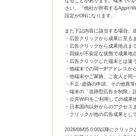
なることがあります。端末での
さい。「他社が所有するAppや
設定がONになります。
また下記内容に該当する場合、
・広告クリックから成果に至る
・広告クリックから成果地点ま
・回線が不安定な状態で成果地
・広告クリックした端末とは違
・他端末での同一IPアドレスか
・他端末やご家族、ご友人と同一
・不正･虚偽の申請、その他異常
・端末の「追跡型広告を制限」
・公共WiFiをご利用しての成果
・日本国内以外からのアクセスま
・クリックが他の広告成果とし
2026/06/05 0:00以降に