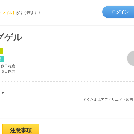
ログイン
トマイル】
がすぐ貯まる！
グゲル
象
時
数日程度
３日以内
すぐたまはアフィリエイト広告
注意事項