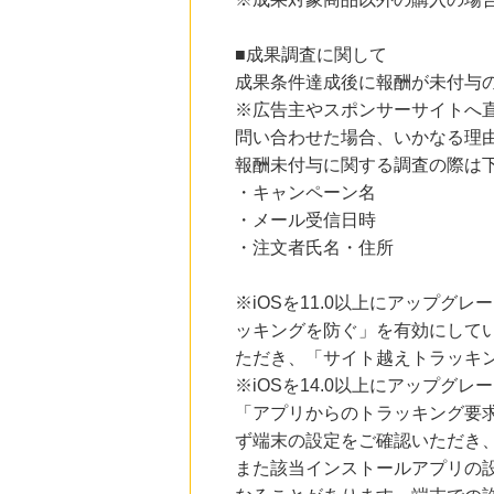
にお申し込みがありました
■成果調査に関して
21時間前
楽天Kobo
成果条件達成後に報酬が未付与
1.0
%mile
※広告主やスポンサーサイトへ
にお申し込みがありました
問い合わせた場合、いかなる理
21時間前
報酬未付与に関する調査の際は
楽天市場
2.0
%mile
・キャンペーン名
にお申し込みがありました
・メール受信日時
・注文者氏名・住所
3時間前
Qoo10
3.0
%mile
※iOSを11.0以上にアップグレ
にお申し込みがありました
ッキングを防ぐ」を有効にして
ただき、「サイト越えトラッキン
※iOSを14.0以上にアップ
「アプリからのトラッキング要
ず端末の設定をご確認いただき
また該当インストールアプリの