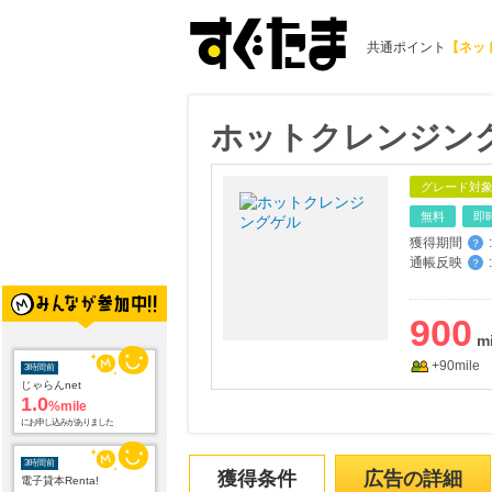
共通ポイント
【ネッ
ホットクレンジン
グレード対
無料
即
獲得期間
:
？
通帳反映
:
？
900
+90mile
3時間前
じゃらんnet
1.0
%mile
にお申し込みがありました
3時間前
獲得条件
広告の詳細
電子貸本Renta!