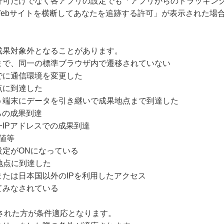
許可だけでなく各アプリの設定でも「アプリからのトラッキング
Webサイトを横断してあなたを追跡する許可」が表示された場
成果対象外となることがあります。
まで、同一の標準ブラウザ内で遷移されていない
でに通信環境を変更した
点に到達した
う端末にデータを引き継いで成果地点まで到達した
らの成果到達
IPアドレスでの成果到達
値等
設定がONになっている
地点に到達した
たは日本国以外のIPを利用したアクセス
てみなされている
クリックされた方が条件適応となります。