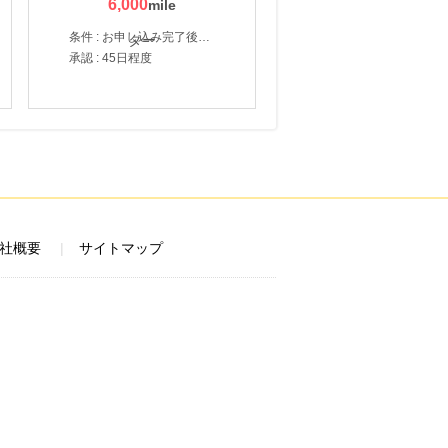
6,000
条件 : お申し込み完了後、決済登録完了と1ヶ月以内のサーバー初回設置。
承認 : 45日程度
社概要
サイトマップ