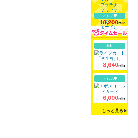
マイルUP
18,200
mile
詳細
無料
8,640
mile
詳細
マイルUP
6,000
mile
もっと見る