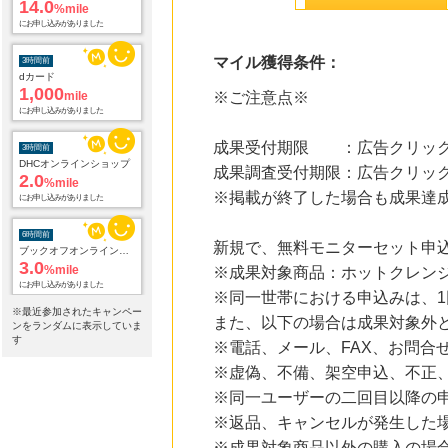
14.0
%mile
にお申し込みがありました
マイル獲得条件：
3時間前
dカード
1,000
mile
※ご注意点※
にお申し込みがありました
成果受付期限 ：広告クリック
3時間前
DHCオンラインショップ
成果調査受付期限：広告クリック
2.0
%mile
※掲載が終了した場合も成果達
にお申し込みがありました
6時間前
新規で、無料モニターセット申
ブックオフオンライン販売
3.0
%mile
※成果対象商品：ホットクレン
にお申し込みがありました
※同一世帯における申込みは、
※最近参加されたキャンペー
また、以下の場合は成果対象外
13時間前
ンをランダムに表示していま
e87.com(千趣会イイハナ)
す
※電話、メール、FAX、お問合
3.0
%mile
※虚偽、不備、架空申込、不正
にお申し込みがありました
※同一ユーザーの二回目以降の
21時間前
※返品、キャンセルが発生した
楽天ブックス
1.0
%mile
※成果対象商品以外の購入の場