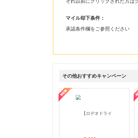
それ以前にクリックされた方は
マイル却下条件：
承認条件欄をご参照ください
その他おすすめキャンペーン
属の無料査定
を美しくをテーマにした商品で女性の美を応援しています
【ITトレンドMoney】相談プロモーション
ハ