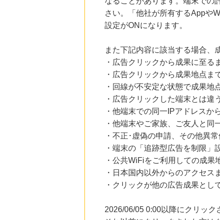
なることがあります。端末での
さい。「他社が所有するAppや
設定がONになります。
また下記内容に該当する場合、
・広告クリックから成果に至る
・広告クリックから成果地点ま
・回線が不安定な状態で成果地
・広告クリックした端末とは違
・他端末での同一IPアドレスか
・他端末やご家族、ご友人と同一
・不正･虚偽の申請、その他異常
・端末の「追跡型広告を制限」
・公共WiFiをご利用しての成果
・日本国内以外からのアクセスま
・クリックが他の広告成果とし
2026/06/05 0:00以降に