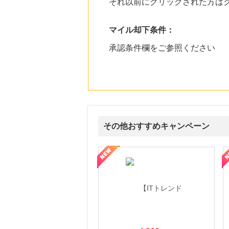
それ以前にクリックされた方は
マイル却下条件：
承認条件欄をご参照ください
その他おすすめキャンペーン
ウォーター【販売代理店】
創業40余年の割烹料亭千賀監修【おせちの千賀屋】おもて