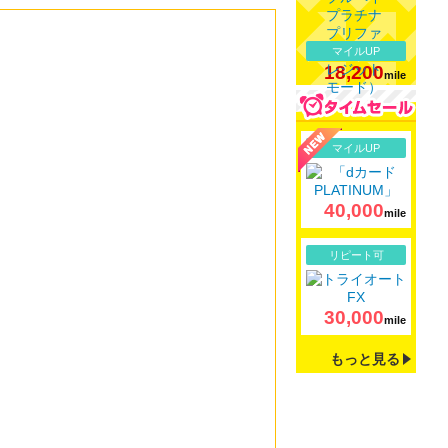
マイルUP
18,200
mile
詳細
マイルUP
40,000
mile
詳細
リピート可
30,000
mile
もっと見る