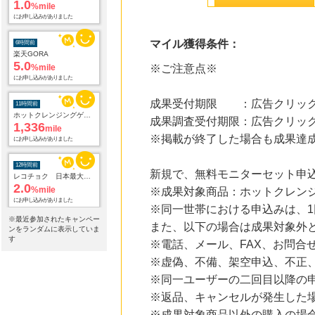
1.0
%mile
にお申し込みがありました
マイル獲得条件：
6時間前
楽天GORA
5.0
%mile
※ご注意点※
にお申し込みがありました
成果受付期限 ：広告クリック
11時間前
ホットクレンジングゲル_3344円定期
成果調査受付期限：広告クリック
1,336
mile
※掲載が終了した場合も成果達
にお申し込みがありました
12時間前
新規で、無料モニターセット申
レコチョク 日本最大級の音楽配信サイト
2.0
%mile
※成果対象商品：ホットクレン
にお申し込みがありました
※同一世帯における申込みは、
※最近参加されたキャンペー
また、以下の場合は成果対象外
12時間前
ンをランダムに表示していま
Trip.com（トリップドットコム）ホテル
す
※電話、メール、FAX、お問合
5.0
%mile
※虚偽、不備、架空申込、不正
にお申し込みがありました
※同一ユーザーの二回目以降の
12時間前
※返品、キャンセルが発生した
Yahoo!ショッピング
2.0
%mile
※成果対象商品以外の購入の場