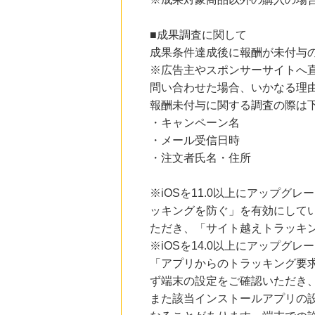
にお申し込みがありました
■成果調査に関して
12時間前
じゃらんnet
成果条件達成後に報酬が未付与
1.0
%mile
※広告主やスポンサーサイトへ
にお申し込みがありました
問い合わせた場合、いかなる理
15時間前
報酬未付与に関する調査の際は
ブックオフオンライン販売
3.0
%mile
・キャンペーン名
にお申し込みがありました
・メール受信日時
・注文者氏名・住所
5時間前
楽天市場
2.0
%mile
※iOSを11.0以上にアップグレ
にお申し込みがありました
ッキングを防ぐ」を有効にして
ただき、「サイト越えトラッキン
※iOSを14.0以上にアップ
「アプリからのトラッキング要
ず端末の設定をご確認いただき
また該当インストールアプリの