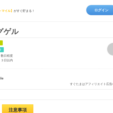
ログイン
トマイル】
がすぐ貯まる！
グゲル
象
時
数日程度
３日以内
すぐたまはアフィリエイト広告
注意事項