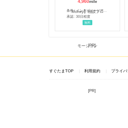
4,960
条件 : インタビューヒアリング完了
承認 : 30日程度
無料
[PR]
すぐたまTOP
利用規約
プライバ
[PR]