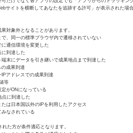
許可だけでなく各アプリの設定でも「アプリからのトラッキング
Webサイトを横断してあなたを追跡する許可」が表示された場
成果対象外となることがあります。
まで、同一の標準ブラウザ内で遷移されていない
でに通信環境を変更した
点に到達した
う端末にデータを引き継いで成果地点まで到達した
らの成果到達
IPアドレスでの成果到達
値等
設定がONになっている
地点に到達した
たは日本国以外のIPを利用したアクセス
てみなされている
クリックされた方が条件適応となります。