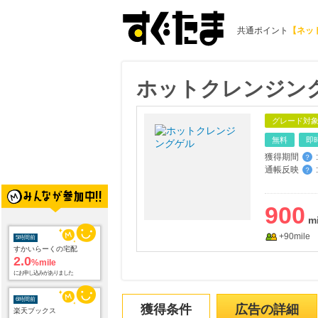
共通ポイント
【ネッ
ホットクレンジン
グレード対
無料
即
獲得期間
:
？
通帳反映
:
？
900
+90mile
5時間前
すかいらーくの宅配
2.0
%mile
にお申し込みがありました
6時間前
獲得条件
広告の詳細
楽天ブックス