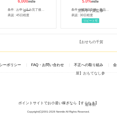
6,000
5.0
%
条件 : お申し込み完了後、決済登録完了と1ヶ月以内のサーバー初回設置。
条件 : WEB注文後、商品受け取り+入金確認時点
承認 : 45日程度
承認 : 30日程度
リピート可
シーポリシー
FAQ・お問い合わせ
不正への取り組み
会
ポイントサイトでお小遣い稼ぎなら【すぐたま】
Copyright(C)2001-2026 Netmile All Rights Reserved.