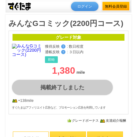
ログイン
無料会員登録
みんなGコミック(2200円コース)
グレード対象
獲得反映
:
数日程度
？
通帳反映
:
３日以内
？
即時
1,380
掲載終了しました
+138mile
すぐたまはアフィリエイト広告など、プロモーション広告を利用しています
グレードボーナス
友達紹介報酬