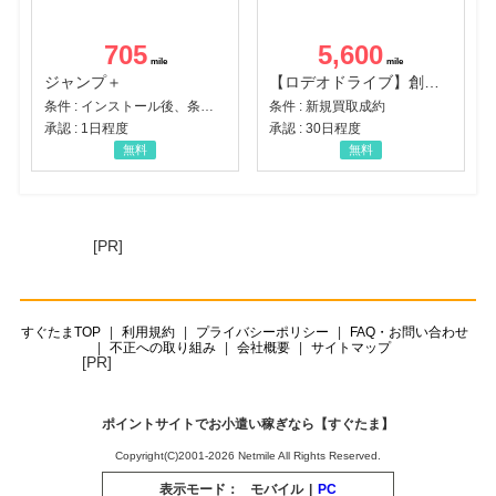
705
5,600
ジャンプ＋
【ロデオドライブ】創業70年の信頼と高価買取を実現！ブランド品・貴金属の無料査定
条件 : インストール後、条件達成
条件 : 新規買取成約
承認 : 1日程度
承認 : 30日程度
無料
無料
[PR]
すぐたまTOP
利用規約
プライバシーポリシー
FAQ・お問い合わせ
不正への取り組み
会社概要
サイトマップ
[PR]
ポイントサイトでお小遣い稼ぎなら【すぐたま】
Copyright(C)2001-2026 Netmile All Rights Reserved.
表示モード：
モバイル
|
PC