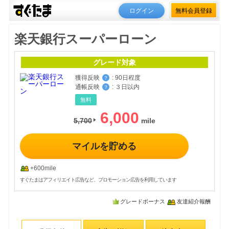
ログイン
無料会員登録
楽天銀行スーパーローン
グレード対象
獲得反映
:
90日程度
？
通帳反映
:
３日以内
？
無料
6,000
5,700
マイルを貯める
+600mile
すぐたまはアフィリエイト広告など、プロモーション広告を利用しています
グレードボーナス
友達紹介報酬