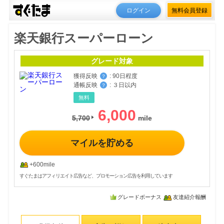
ログイン
無料会員登録
楽天銀行スーパーローン
グレード対象
獲得反映
:
90日程度
？
通帳反映
:
３日以内
？
無料
6,000
5,700
マイルを貯める
+600mile
すぐたまはアフィリエイト広告など、プロモーション広告を利用しています
グレードボーナス
友達紹介報酬