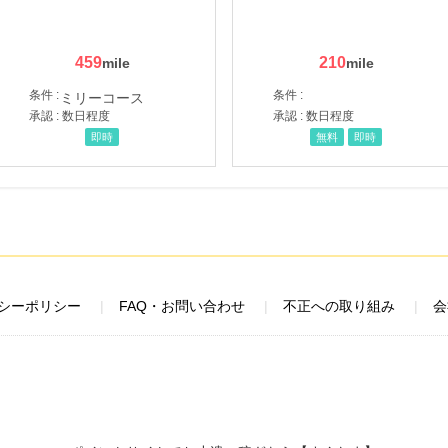
459
210
条件 :
条件 :
承認 : 数日程度
承認 : 数日程度
即時
無料
即時
シーポリシー
FAQ・お問い合わせ
不正への取り組み
会