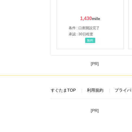
1,430
条件 : 口座開設完了
承認 : 30日程度
無料
[PR]
すぐたまTOP
利用規約
プライバ
[PR]