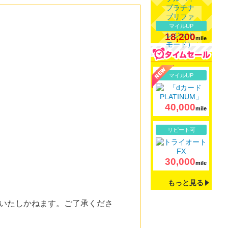
マイルUP
18,200
mile
詳細
マイルUP
40,000
mile
詳細
リピート可
30,000
mile
もっと見る
いたしかねます。ご了承くださ