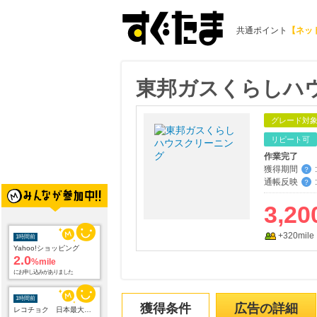
共通ポイント
【ネッ
東邦ガスくらしハ
グレード対
リピート可
作業完了
獲得期間
:
？
通帳反映
:
？
3,20
+320mile
1時間前
Yahoo!ショッピング
2.0
%mile
にお申し込みがありました
1時間前
獲得条件
広告の詳細
レコチョク 日本最大級の音楽配信サイト