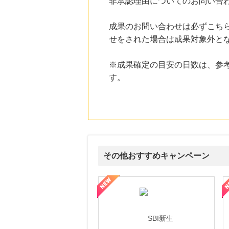
非承認理由についてのお問い合
にお申し込みがありました
19時間前
成果のお問い合わせは必ずこち
楽天ブックス
せをされた場合は成果対象外と
1.0
%mile
にお申し込みがありました
※成果確定の目安の日数は、参
23時間前
す。
ファンケルオンライン
15.0
%mile
にお申し込みがありました
1時間前
Qoo10
1.9
%mile
にお申し込みがありました
その他おすすめキャンペーン
ルナ ファミリーコース
ギフ活
三井シ