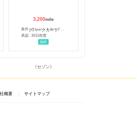
3,200
条件 : クレジットカード申込・発券
承認 : 30日程度
無料
社概要
サイトマップ