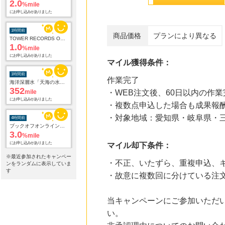
2.0
%mile
にお申し込みがありました
1時間前
商品価格
プランにより異なる
TOWER RECORDS ONLINE
1.0
%mile
にお申し込みがありました
マイル獲得条件：
1時間前
作業完了
海洋深層水「天海の水」3種類お試しセット
352
mile
・WEB注文後、60日以内の作業
にお申し込みがありました
・複数点申込した場合も成果報
・対象地域：愛知県・岐阜県・
4時間前
ブックオフオンライン販売
3.0
%mile
にお申し込みがありました
マイル却下条件：
※最近参加されたキャンペー
・不正、いたずら、重複申込、
10時間前
ンをランダムに表示していま
Sony Music Shop
す
・故意に複数回に分けている注
1.5
%mile
にお申し込みがありました
当キャンペーンにご参加いただ
19時間前
い。
楽天市場
2.0
%mile