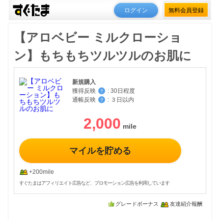
ログイン
無料会員登録
【アロベビー ミルクローショ
ン】もちもちツルツルのお肌に
新規購入
獲得反映
:
30日程度
？
通帳反映
:
３日以内
？
2,000
マイルを貯める
+200mile
すぐたまはアフィリエイト広告など、プロモーション広告を利用しています
グレードボーナス
友達紹介報酬