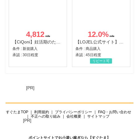
4,812
12.0
%
【CiQoni】妊活期のための葉酸サプリ
【LOJEL公式サイト】スーツケース・バッグ
条件 : 新規購入
条件 : 商品購入
承認 : 30日程度
承認 : 45日程度
リピート可
[PR]
すぐたまTOP
利用規約
プライバシーポリシー
FAQ・お問い合わせ
不正への取り組み
会社概要
サイトマップ
[PR]
ポイントサイトでお小遣い稼ぎなら【すぐたま】