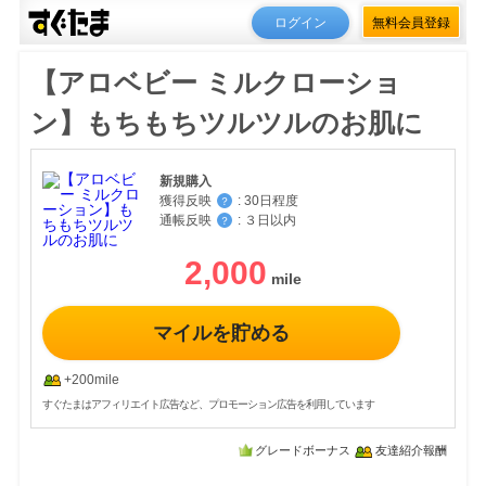
ログイン
無料会員登録
【アロベビー ミルクローショ
ン】もちもちツルツルのお肌に
新規購入
獲得反映
:
30日程度
？
通帳反映
:
３日以内
？
2,000
マイルを貯める
+200mile
すぐたまはアフィリエイト広告など、プロモーション広告を利用しています
グレードボーナス
友達紹介報酬