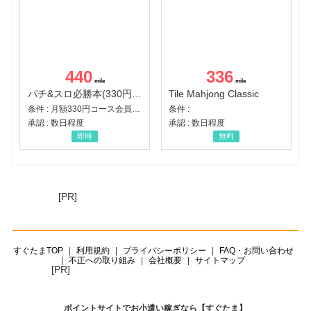
440
336
パチ&スロ必勝本(330円コース)
Tile Mahjong Classic
条件 : 月額330円コース会員登録完了
条件 :
承認 : 数日程度
承認 : 数日程度
即時
無料
[PR]
すぐたまTOP
利用規約
プライバシーポリシー
FAQ・お問い合わせ
不正への取り組み
会社概要
サイトマップ
[PR]
ポイントサイトでお小遣い稼ぎなら【すぐたま】