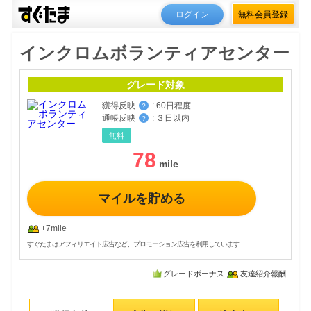
ログイン
無料会員登録
インクロムボランティアセンター
グレード対象
獲得反映
:
60日程度
？
通帳反映
:
３日以内
？
無料
78
マイルを貯める
+7mile
すぐたまはアフィリエイト広告など、プロモーション広告を利用しています
グレードボーナス
友達紹介報酬