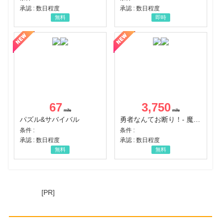
承認 : 数日程度
承認 : 数日程度
無料
即時
67
3,750
パズル&サバイバル
勇者なんてお断り！- 魔王の力で異世界征服
条件 :
条件 :
承認 : 数日程度
承認 : 数日程度
無料
無料
[PR]