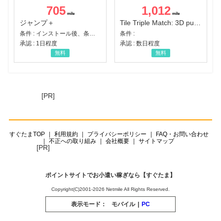
705
1,012
ジャンプ＋
Tile Triple Match: 3D puzzle
条件 : インストール後、条件達成
条件 :
承認 : 1日程度
承認 : 数日程度
無料
無料
[PR]
すぐたまTOP
利用規約
プライバシーポリシー
FAQ・お問い合わせ
不正への取り組み
会社概要
サイトマップ
[PR]
ポイントサイトでお小遣い稼ぎなら【すぐたま】
Copyright(C)2001-2026 Netmile All Rights Reserved.
表示モード：
モバイル
|
PC