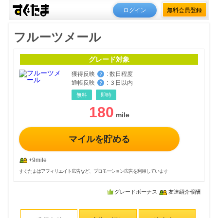
ログイン
無料会員登録
フルーツメール
グレード対象
獲得反映
:
数日程度
？
通帳反映
:
３日以内
？
無料
即時
180
マイルを貯める
+9mile
すぐたまはアフィリエイト広告など、プロモーション広告を利用しています
グレードボーナス
友達紹介報酬