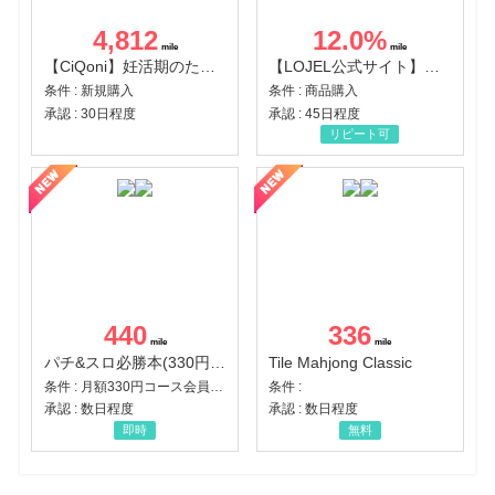
4,812
12.0
%
【CiQoni】妊活期のための葉酸サプリ
【LOJEL公式サイト】スーツケース・バッグ
条件 : 新規購入
条件 : 商品購入
承認 : 30日程度
承認 : 45日程度
リピート可
440
336
パチ&スロ必勝本(330円コース)
Tile Mahjong Classic
条件 : 月額330円コース会員登録完了
条件 :
承認 : 数日程度
承認 : 数日程度
即時
無料