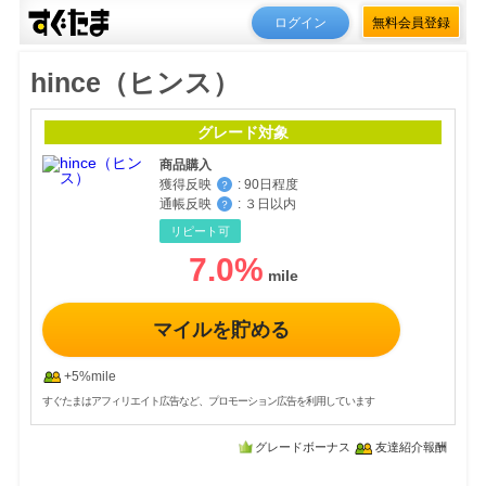
ログイン
無料会員登録
hince（ヒンス）
グレード対象
商品購入
獲得反映
:
90日程度
？
通帳反映
:
３日以内
？
リピート可
7.0
%
マイルを貯める
+5%mile
すぐたまはアフィリエイト広告など、プロモーション広告を利用しています
グレードボーナス
友達紹介報酬