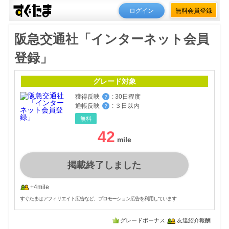
ログイン
無料会員登録
阪急交通社「インターネット会員
登録」
グレード対象
獲得反映
:
30日程度
？
通帳反映
:
３日以内
？
無料
42
掲載終了しました
+4mile
すぐたまはアフィリエイト広告など、プロモーション広告を利用しています
グレードボーナス
友達紹介報酬