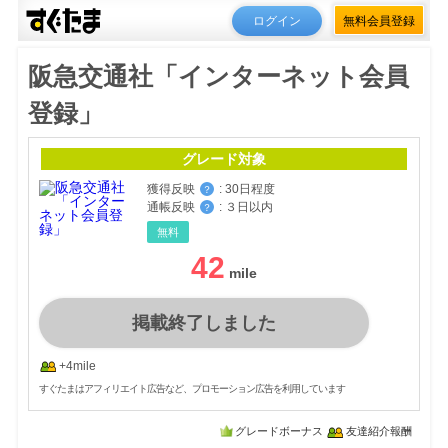
ログイン
無料会員登録
阪急交通社「インターネット会員
登録」
グレード対象
獲得反映
:
30日程度
？
通帳反映
:
３日以内
？
無料
42
掲載終了しました
+4mile
すぐたまはアフィリエイト広告など、プロモーション広告を利用しています
グレードボーナス
友達紹介報酬