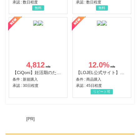
承認 : 数日程度
承認 : 数日程度
無料
無料
4,812
12.0
%
【CiQoni】妊活期のための葉酸サプリ
【LOJEL公式サイト】スーツケース・バッグ
条件 : 新規購入
条件 : 商品購入
承認 : 30日程度
承認 : 45日程度
リピート可
[PR]