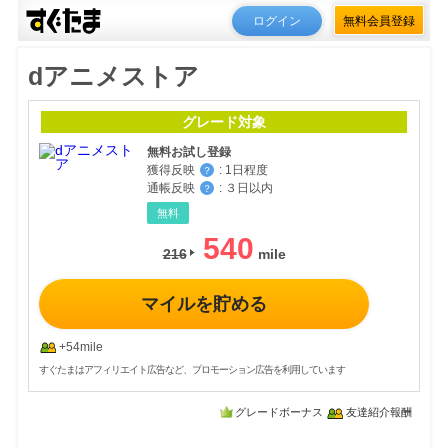
ログイン
無料会員登録
dアニメストア
グレード対象
無料お試し登録
獲得反映
:
1日程度
？
通帳反映
:
３日以内
？
無料
540
216
マイルを貯める
+54mile
すぐたまはアフィリエイト広告など、プロモーション広告を利用しています
グレードボーナス
友達紹介報酬