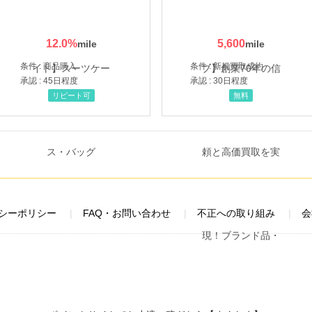
12.0
%
5,600
条件 : 商品購入
条件 : 新規買取成約
承認 : 45日程度
承認 : 30日程度
リピート可
無料
シーポリシー
FAQ・お問い合わせ
不正への取り組み
会