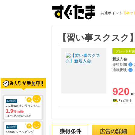
共通ポイント
【ネッ
【習い事スクスク
グレード対
新規入会
獲得期間
:
？
通帳反映
:
？
920
+92mile
10時間前
L.L.Beanオンラインショップ
1.9
%mile
にお申し込みがありました
10時間前
獲得条件
広告の詳細
Yahoo!ショッピング