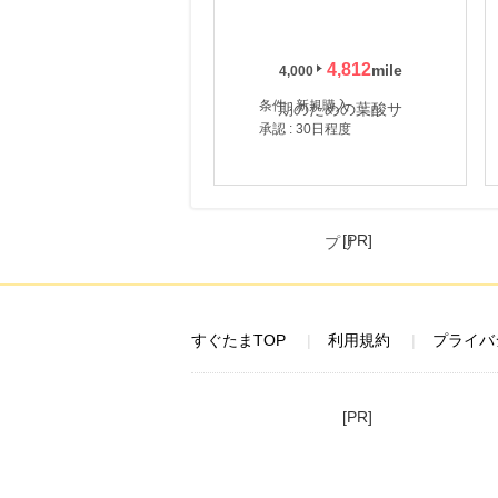
4,812
4,000
条件 : 新規購入
承認 : 30日程度
[PR]
すぐたまTOP
利用規約
プライバ
[PR]