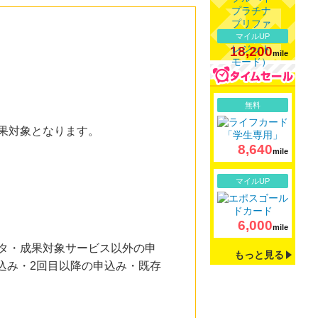
マイルUP
18,200
mile
詳細
無料
成果対象となります。
8,640
mile
詳細
マイルUP
6,000
mile
ータ・成果対象サービス以外の申
もっと見る
込み・2回目以降の申込み・既存