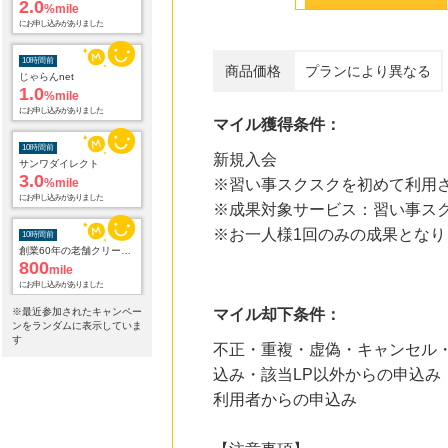
2.0
%mile
にお申し込みがありました
10時間前
商品価格
プランにより異なる
じゃらんnet
1.0
%mile
にお申し込みがありました
マイル獲得条件：
10時間前
新規入会
サンワダイレクト
3.0
%mile
※習い事スクスクを初めて利用さ
にお申し込みがありました
※成果対象サービス：習い事ス
※お一人様1回のみの成果となり
10時間前
創業60年の老舗クリーニング店が贈る【宅配ふとんクリーニングリナビス】
800
mile
にお申し込みがありました
※最近参加されたキャンペー
マイル却下条件：
10時間前
ンをランダムに表示していま
宅配クリーニング「リナビス」
す
不正・重複・虚偽・キャンセル・
960
mile
込み・該当LP以外からの申込み
にお申し込みがありました
利用者からの申込み
10時間前
電子貸本Renta!
14.0
%mile