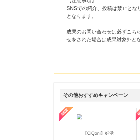
【注意事項】
にお申し込みがありました
SNSでの紹介、投稿は禁止とな
13時間前
となります。
ブックオフオンライン販売
3.0
%mile
にお申し込みがありました
成果のお問い合わせは必ずこち
せをされた場合は成果対象外と
17時間前
＠ｃｏｓｍｅ ｓｈｏｐｐｉｎｇ
3.0
%mile
にお申し込みがありました
4時間前
楽天市場
2.0
%mile
にお申し込みがありました
その他おすすめキャンペーン
式サイト】スーツケース・バッグ
【ロデオドライブ】創業70年の信頼と高価買取を実現！ブランド品
【ファビウス公式EC】すべて