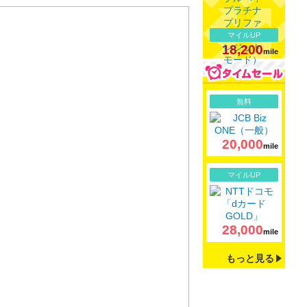
マイルUP
18,200
mile
詳細
無料
20,000
mile
詳細
マイルUP
28,000
mile
もっと見る