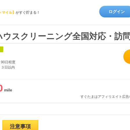
ログイン
トマイル】
がすぐ貯まる！
ハウスクリーニング全国対応・訪
象
90日程度
３日以内
0
すぐたまはアフィリエイト広告
注意事項