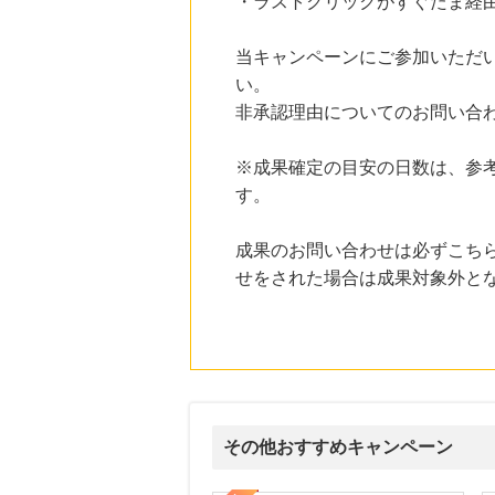
・ラストクリックがすぐたま経
にお申し込みがありました
20時間前
当キャンペーンにご参加いただ
楽天市場
い。
2.0
%mile
にお申し込みがありました
非承認理由についてのお問い合
22時間前
※成果確定の目安の日数は、参
ベルーナ
2.0
%mile
す。
にお申し込みがありました
2時間前
成果のお問い合わせは必ずこち
Qoo10
せをされた場合は成果対象外と
3.0
%mile
にお申し込みがありました
その他おすすめキャンペーン