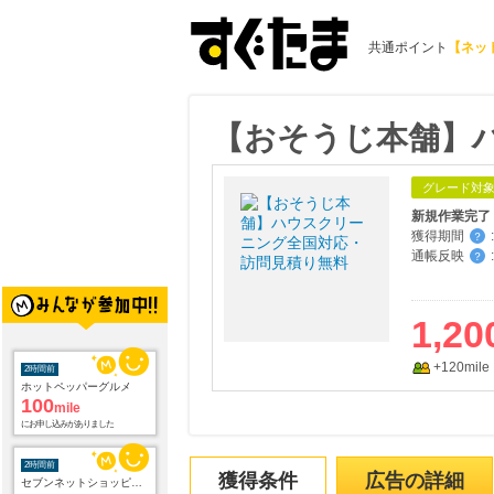
共通ポイント
【ネッ
【おそうじ本舗】
グレード対
新規作業完了
獲得期間
:
？
通帳反映
:
？
1,20
+120mile
2時間前
ホットペッパーグルメ
100
mile
にお申し込みがありました
2時間前
獲得条件
広告の詳細
セブンネットショッピング(セブン-イレブン受取なら送料無料)