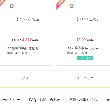
年の信頼と高価買取を実現！ブランド品・貴金属の無料査定
4,812
12.0
%
4,000
条件 : 新規購入
条件 : 商品購入
承認 : 30日程度
承認 : 45日程度
リピート可
シーポリシー
FAQ・お問い合わせ
不正への取り組み
会