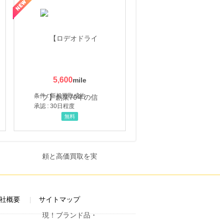
5,600
条件 : 新規買取成約
承認 : 30日程度
無料
社概要
サイトマップ