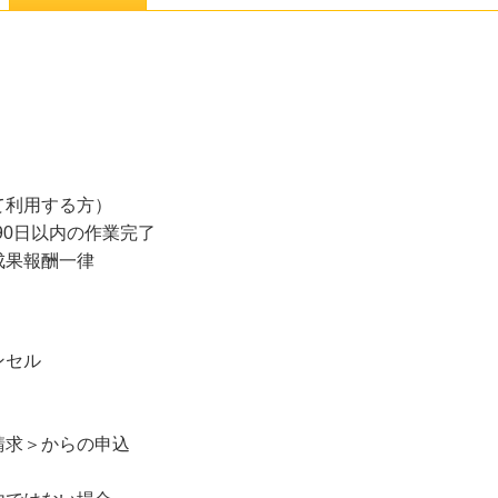
て利用する方）
90日以内の作業完了
成果報酬一律
ンセル
請求＞からの申込