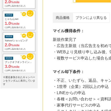
2.0
%mile
にお申し込みがありました
2時間前
商品価格
プランにより異なる
じゃらんnet
1.0
%mile
にお申し込みがありました
マイル獲得条件：
2時間前
新規作業完了
Yahoo!ショッピング
2.0
%mile
・広告主新規（当広告主を初め
にお申し込みがありました
・WEBより見積り申し込み後、
・複数サービス申込した場合も
5時間前
ブックオフオンライン販売
3.0
%mile
にお申し込みがありました
マイル却下条件：
※最近参加されたキャンペー
・不正、いたずら、返品、キャ
9時間前
ンをランダムに表示していま
アニメ、グッズ、ゲーム、声優、フィギュア多数販売のチェーンストア【ゲーマーズ】
す
・1世帯（企業）2回以上の申込
2.0
%mile
・LINEからの申込
にお申し込みがありました
・各種＜お問い合わせ＞＜資料
20時間前
・家事代行サービスの申込
楽天ブックス
1.0
%mile