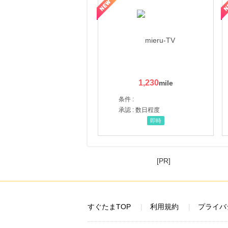
ni】妊活期のための葉酸サプリ
【LOJEL公式サイト】スーツケース・バッグ
【ロデオドライブ】創業70
1,230
条件 :
承認 : 数日程度
即時
[PR]
すぐたまTOP
利用規約
プライバ