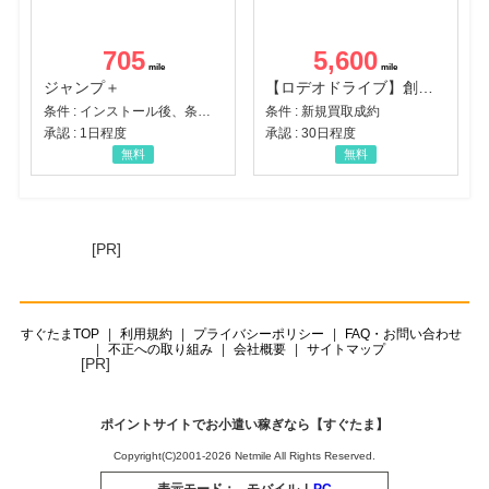
705
5,600
ジャンプ＋
【ロデオドライブ】創業70年の信頼と高価買取を実現！ブランド品・貴金属の無料査定
条件 : インストール後、条件達成
条件 : 新規買取成約
承認 : 1日程度
承認 : 30日程度
無料
無料
[PR]
すぐたまTOP
利用規約
プライバシーポリシー
FAQ・お問い合わせ
不正への取り組み
会社概要
サイトマップ
[PR]
ポイントサイトでお小遣い稼ぎなら【すぐたま】
Copyright(C)2001-2026 Netmile All Rights Reserved.
表示モード：
モバイル
|
PC