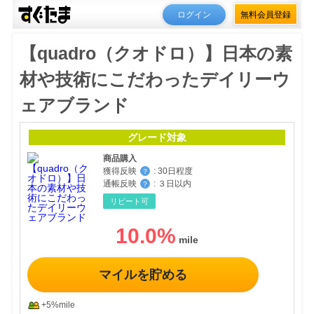
ログイン
無料会員登録
【quadro（クオドロ）】日本の素
材や技術にこだわったデイリーウ
ェアブランド
グレード対象
商品購入
獲得反映
:
30日程度
？
通帳反映
:
３日以内
？
リピート可
10.0
%
マイルを貯める
+5%mile