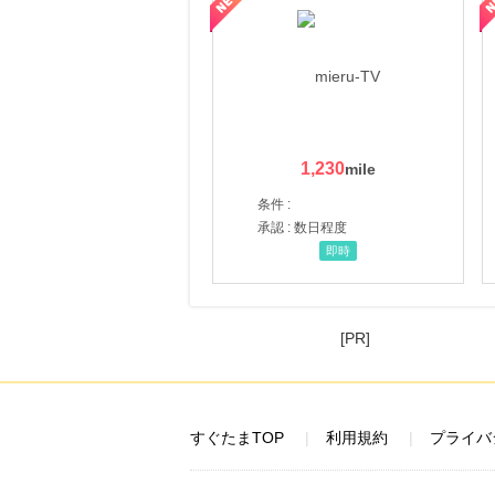
1,230
条件 :
承認 : 数日程度
即時
[PR]
すぐたまTOP
利用規約
プライバ