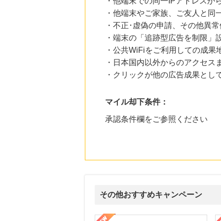
・他端末での同一IPアドレスか
・他端末やご家族、ご友人と同一
・不正･虚偽の申請、その他異常
・端末の「追跡型広告を制限」
・公共WiFiをご利用しての成果
・日本国内以外からのアクセスま
・クリックが他の広告成果とし
マイル却下条件：
承認条件欄をご参照ください
その他おすすめキャンペーン
ni】妊活期のための葉酸サプリ
【LOJEL公式サイト】スーツケース・バッグ
【ロデオドライブ】創業70