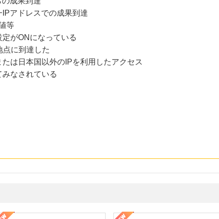
らの成果到達
IPアドレスでの成果到達
値等
設定がONになっている
地点に到達した
たは日本国以外のIPを利用したアクセス
てみなされている
年の信頼と高価買取を実現！ブランド品・貴金属の無料査定