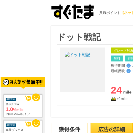
共通ポイント
【ネッ
ドット戦記
グレード対
無料
即
獲得期間
:
？
通帳反映
:
？
24
+1mile
4時間前
楽天Kobo
1.0
%mile
にお申し込みがありました
4時間前
獲得条件
広告の詳細
楽天ブックス