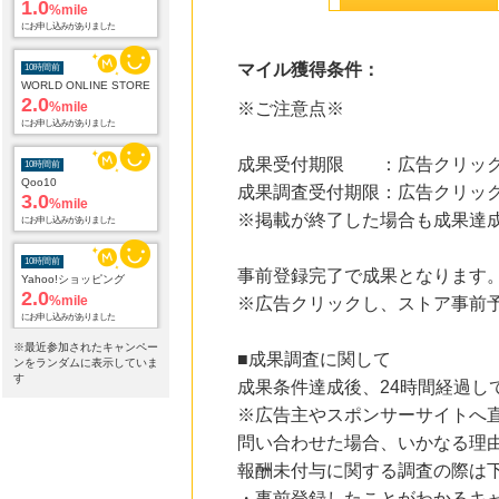
1.0
%mile
にお申し込みがありました
マイル獲得条件：
10時間前
WORLD ONLINE STORE
2.0
%mile
※ご注意点※
にお申し込みがありました
成果受付期限 ：広告クリック
10時間前
Qoo10
成果調査受付期限：広告クリック
3.0
%mile
※掲載が終了した場合も成果達
にお申し込みがありました
10時間前
事前登録完了で成果となります
Yahoo!ショッピング
2.0
%mile
※広告クリックし、ストア事前
にお申し込みがありました
※最近参加されたキャンペー
■成果調査に関して
10時間前
ンをランダムに表示していま
カメラのキタムラのネットショップ
す
成果条件達成後、24時間経過
0.9
%mile
※広告主やスポンサーサイトへ
にお申し込みがありました
問い合わせた場合、いかなる理
13時間前
報酬未付与に関する調査の際は
ブックオフオンライン販売
3.0
%mile
・事前登録したことがわかるキ