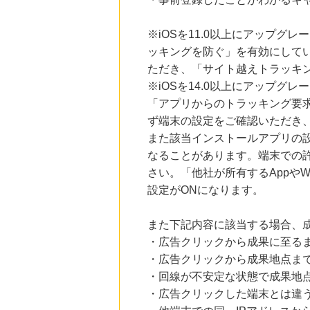
にお申し込みがありました
※iOSを11.0以上にアップグレ
15時間前
ニッセン
ッキングを防ぐ」を有効にして
1.0
%mile
ただき、「サイト越えトラッキン
にお申し込みがありました
※iOSを14.0以上にアップ
20時間前
「アプリからのトラッキング要
au PAY マーケット
1.0
%mile
ず端末の設定をご確認いただき
にお申し込みがありました
また該当インストールアプリの
なることがあります。端末での
4時間前
楽天市場
さい。「他社が所有するAppや
2.0
%mile
設定がONになります。
にお申し込みがありました
また下記内容に該当する場合、
・広告クリックから成果に至る
・広告クリックから成果地点ま
・回線が不安定な状態で成果地
・広告クリックした端末とは違