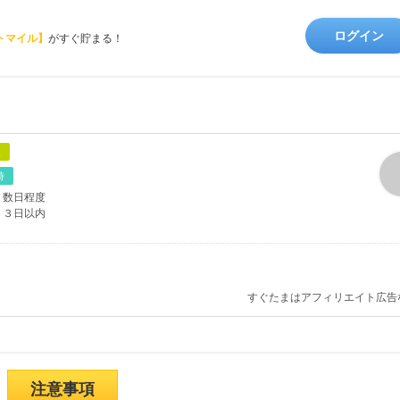
ログイン
トマイル】
がすぐ貯まる！
象
時
数日程度
３日以内
すぐたまはアフィリエイト広告
注意事項