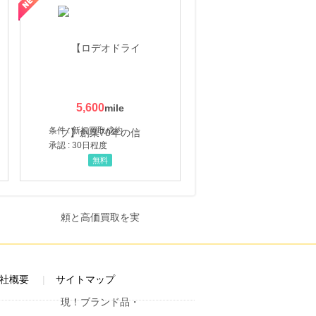
5,600
条件 : 新規買取成約
承認 : 30日程度
無料
社概要
サイトマップ