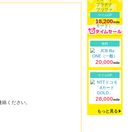
マイルUP
18,200
mile
詳細
無料
20,000
mile
詳細
マイルUP
28,000
mile
連絡ください。
もっと見る