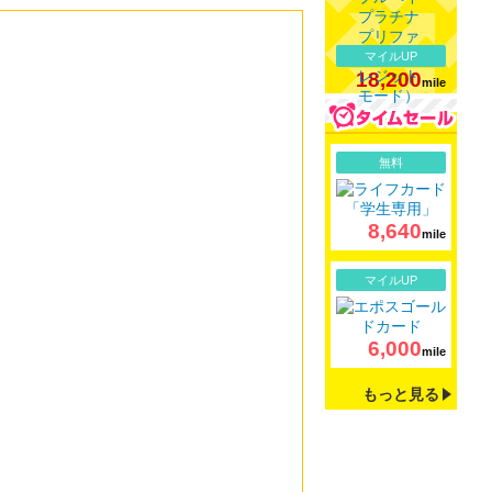
マイルUP
18,200
mile
詳細
無料
8,640
mile
詳細
マイルUP
6,000
mile
もっと見る