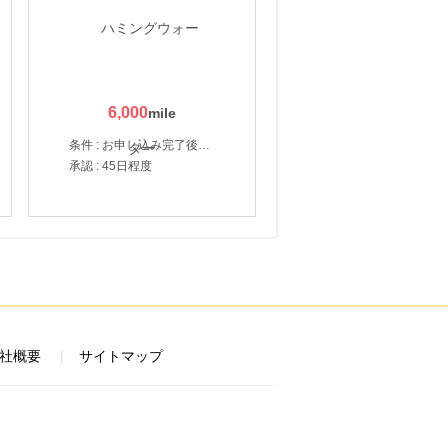
6,000
条件 : お申し込み完了後、決済登録完了と1ヶ月以内のサーバー初回設置。
承認 : 45日程度
社概要
サイトマップ