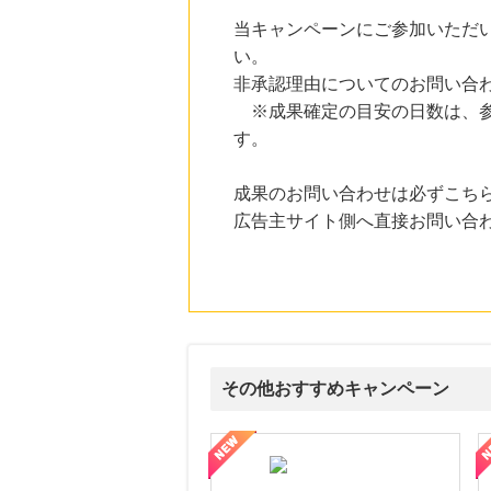
にお申し込みがありました
当キャンペーンにご参加いただ
23時間前
い。
Qoo10
非承認理由についてのお問い合
3.0
%mile
にお申し込みがありました
※成果確定の目安の日数は、参
す。
23時間前
Yahoo!ショッピング
2.0
%mile
成果のお問い合わせは必ずこち
にお申し込みがありました
広告主サイト側へ直接お問い合
2時間前
ブックオフオンライン販売
3.0
%mile
にお申し込みがありました
その他おすすめキャンペーン
属の無料査定
を美しくをテーマにした商品で女性の美を応援しています
【ITトレンドMoney】相談プロモーション
ハ