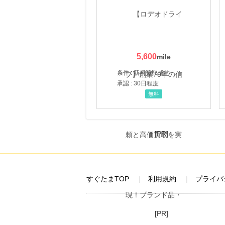
5,600
条件 : 新規買取成約
承認 : 30日程度
無料
[PR]
すぐたまTOP
利用規約
プライバ
[PR]