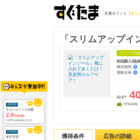
共通ポイント
【ネッ
「スリムアップイ
グレード対
初回購入(税抜
獲得期間
:
？
通帳反映
:
？
40
22.0
+5%mile
16時間前
すかいらーくの宅配
2.0
%mile
にお申し込みがありました
17時間前
獲得条件
広告の詳細
楽天市場