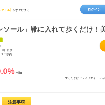
ログイン
トマイル】
がすぐ貯まる！
ンソール」靴に入れて歩くだけ！
象
)
30日程度
３日以内
.0
%
すぐたまはアフィリエイト広告
注意事項