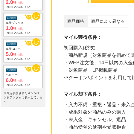
2.0
%mile
にお申し込みがありました
17時間前
商品価格
商品により異なる
楽天ブックス
1.0
%mile
にお申し込みがありました
マイル獲得条件：
17時間前
初回購入(税抜)
楽天GORA
5.0
%mile
・商品新規（対象商品を初めて
にお申し込みがありました
・WEB注文後、14日以内の入金
・対象商品：LP掲載商品
20時間前
ベルーナ
※クーポン/ポイントを利用し
6.0
%mile
にお申し込みがありました
※最近参加されたキャンペー
マイル却下条件：
21時間前
ンをランダムに表示していま
アテニア【アイ エクストラ セラム セット】
す
・入力不備・重複・返品・未入
1,496
mile
・成果対象外商品のみの購入
にお申し込みがありました
・未入金、キャンセル、返品
23時間前
・商品受領の延期や受取拒否
ホットペッパーグルメ
100
mile