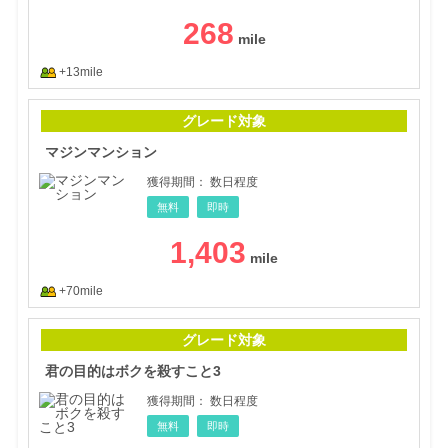
268
+13mile
マジ
グレード対象
マジンマンション
獲得期間：
数日程度
無料
即時
1,403
+70mile
君の
グレード対象
君の目的はボクを殺すこと3
獲得期間：
数日程度
無料
即時