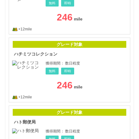
無料
即時
246
+12mile
ハチ
グレード対象
ハチミツコレクション
獲得期間：
数日程度
無料
即時
246
+12mile
ハト
グレード対象
ハト郵便局
獲得期間：
数日程度
無料
即時