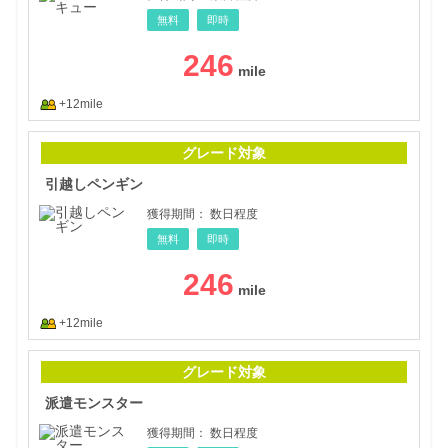
無料
即時
246
+12mile
引越
グレード対象
引越しペンギン
獲得期間：
数日程度
無料
即時
246
+12mile
派遣
グレード対象
派遣モンスター
獲得期間：
数日程度