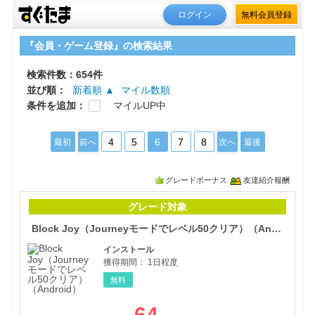
ログイン
無料会員登録
『会員・ゲーム登録』の検索結果
検索件数：654件
並び順：
新着順 ▲
マイル数順
条件を追加：
マイルUP中
4
5
6
7
8
最初
前へ
次へ
最後
グレードボーナス
友達紹介報酬
Bl
グレード対象
Block Joy（Journeyモードでレベル50クリア）（Android）
インストール
獲得期間：
1日程度
無料
64