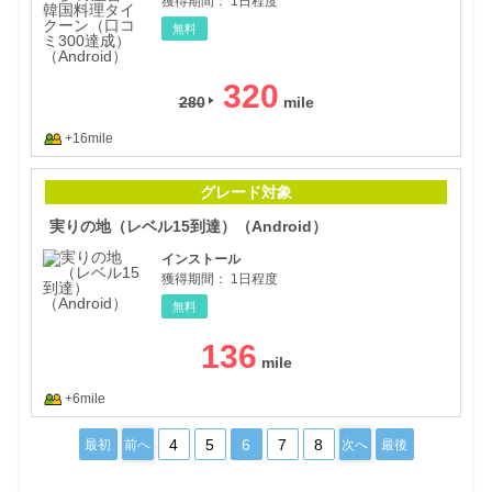
獲得期間：
1日程度
無料
320
280
+16mile
実り
グレード対象
実りの地（レベル15到達）（Android）
インストール
獲得期間：
1日程度
無料
136
+6mile
4
5
6
7
8
最初
前へ
次へ
最後