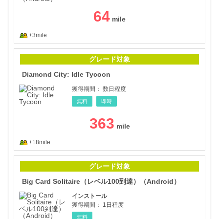
64
+3mile
Diam
グレード対象
Diamond City: Idle Tycoon
獲得期間：
数日程度
無料
即時
363
+18mile
Big
グレード対象
Big Card Solitaire（レベル100到達）（Android）
インストール
獲得期間：
1日程度
無料