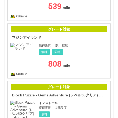
539
+26mile
マジ
グレード対象
マジンアイランド
獲得期間：
数日程度
無料
即時
808
+40mile
Blo
グレード対象
Block Puzzle - Gems Adventure (レベル50クリア) （Android）
インストール
獲得期間：
1日程度
無料