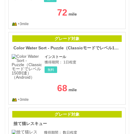
72
+3mile
Col
グレード対象
Color Water Sort - Puzzle（Classicモードでレベル150到達）（Android）
インストール
獲得期間：
1日程度
無料
68
+3mile
捨て
グレード対象
捨て猫レスキュー
獲得期間：
数日程度