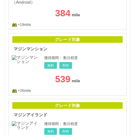
384
+19mile
マジ
グレード対象
マジンマンション
獲得期間：
数日程度
無料
即時
539
+26mile
マジ
グレード対象
マジンアイランド
獲得期間：
数日程度
無料
即時