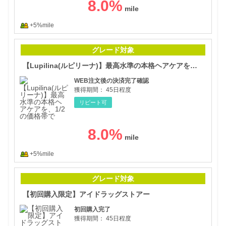
8.0
%
+5%mile
【L
グレード対象
【Lupilina(ルピリーナ)】最高水準の本格ヘアケアを、1/2の価格帯で
WEB注文後の決済完了確認
獲得期間：
45日程度
リピート可
8.0
%
+5%mile
【初
グレード対象
【初回購入限定】アイドラッグストアー
初回購入完了
獲得期間：
45日程度