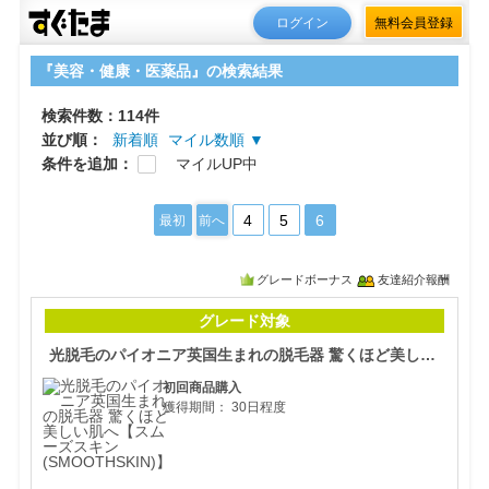
ログイン
無料会員登録
『美容・健康・医薬品』の検索結果
検索件数：114件
並び順：
新着順
マイル数順 ▼
条件を追加：
マイルUP中
4
5
6
最初
前へ
グレードボーナス
友達紹介報酬
光脱
グレード対象
光脱毛のパイオニア英国生まれの脱毛器 驚くほど美しい肌へ【スムーズスキン(SMOOTHSKIN)】
初回商品購入
獲得期間：
30日程度