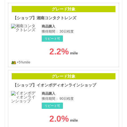
【シ
グレード対象
【ショップ】湘南コンタクトレンズ
商品購入
獲得期間：
30日程度
リピート可
2.2
%
+5%mile
【シ
グレード対象
【ショップ】イオンボディオンラインショップ
商品購入
獲得期間：
90日程度
リピート可
2.0
%