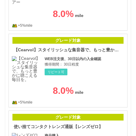
8.0
%
+5%mile
【C
グレード対象
【Cearvol】スタイリッシュな集音器で、もっと豊かに聴こえる毎日を。
WEB注文後、30日以内の入金確認
獲得期間：
30日程度
リピート可
8.0
%
+5%mile
使い
グレード対象
使い捨てコンタクトレンズ通販【レンズゼロ】
商品購入