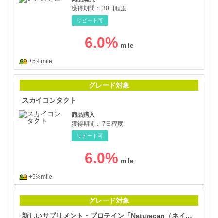
獲得期間：
30日程度
リピート可
6.0
%
+5%mile
スカ
グレード対象
スカイコンタクト
商品購入
獲得期間：
7日程度
リピート可
6.0
%
+5%mile
新し
グレード対象
新しいサプリメント・プロテイン「Naturecan（ネイチャーカン）フットネス」