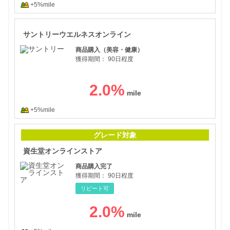
+5%mile
サン
サントリーウエルネスオンライン
商品購入（美容・健康）
獲得期間：
90日程度
2.0
%
+5%mile
資生
グレード対象
資生堂オンラインストア
商品購入完了
獲得期間：
90日程度
リピート可
2.0
%