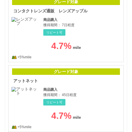
グレード対象
コンタクトレンズ通販 レンズアップル
商品購入
獲得期間：
7日程度
リピート可
4.7
%
+5%mile
アッ
グレード対象
アットネット
商品購入
獲得期間：
45日程度
リピート可
4.7
%
+5%mile