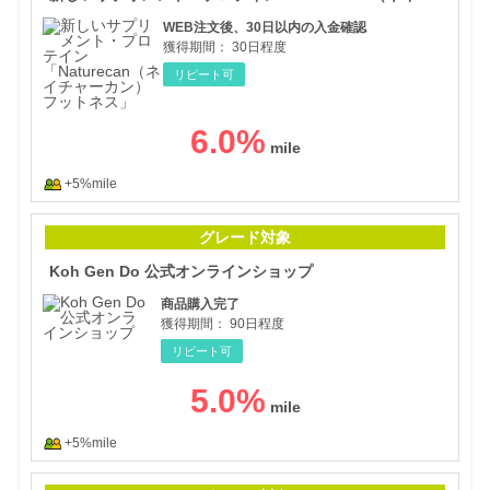
WEB注文後、30日以内の入金確認
獲得期間：
30日程度
リピート可
6.0
%
+5%mile
Ko
グレード対象
Koh Gen Do 公式オンラインショップ
商品購入完了
獲得期間：
90日程度
リピート可
5.0
%
+5%mile
コン