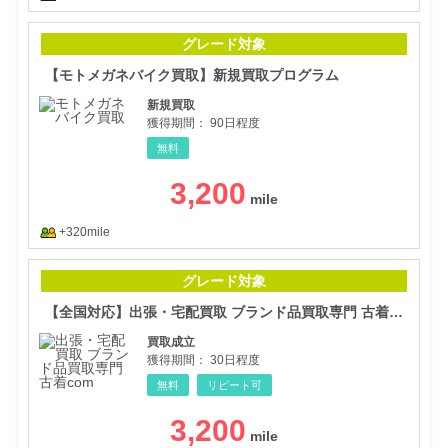
【モ
グレード対象
【モトメガネバイク買取】新規買取プログラム
新規買取
獲得期間：
90日程度
無料
3,200
+320mile
【全
グレード対象
【全国対応】出張・宅配買取 ブランド品買取専門 古着com
買取成立
獲得期間：
30日程度
無料
リピート可
3,200