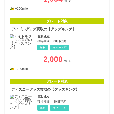
+190mile
アイ
グレード対象
アイドルグッズ買取の【グッズキング】
買取成立
獲得期間：
30日程度
無料
リピート可
2,000
+200mile
ディ
グレード対象
ディズニーグッズ買取の【グッズキング】
買取成立
獲得期間：
30日程度
無料
リピート可