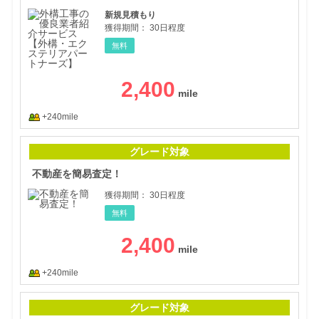
新規見積もり
獲得期間：
30日程度
無料
2,400
+240mile
不動
グレード対象
不動産を簡易査定！
獲得期間：
30日程度
無料
2,400
+240mile
【出
グレード対象