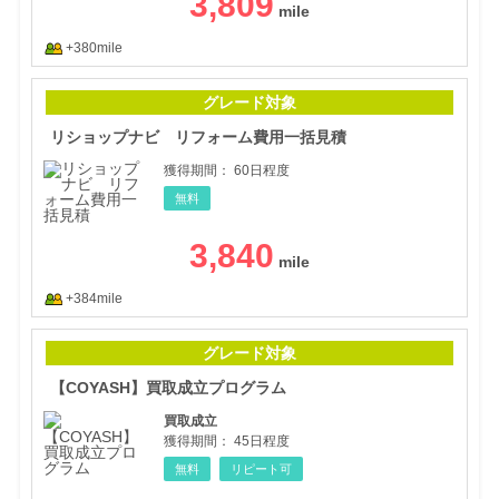
3,809
+380mile
リシ
グレード対象
リショップナビ リフォーム費用一括見積
獲得期間：
60日程度
無料
3,840
+384mile
【C
グレード対象
【COYASH】買取成立プログラム
買取成立
獲得期間：
45日程度
無料
リピート可