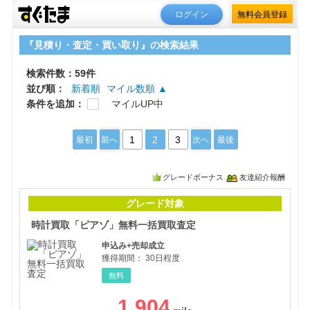
ログイン
無料会員登録
『見積り・査定・買い取り』の検索結果
検索件数：59件
並び順：
新着順
マイル数順 ▲
条件を追加：
マイルUP中
1
2
3
最初
前へ
次へ
最後
グレードボーナス
友達紹介報酬
時計
グレード対象
時計買取「ピアゾ」無料一括買取査定
申込み+売却成立
獲得期間：
30日程度
無料
1,904