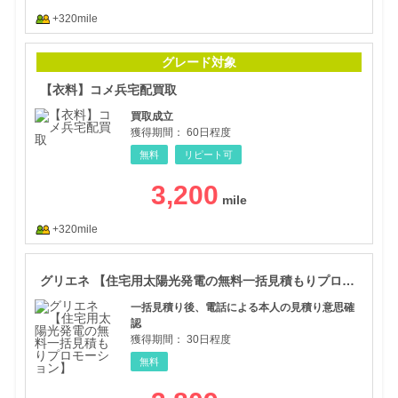
+320mile
【衣
グレード対象
【衣料】コメ兵宅配買取
買取成立
獲得期間：
60日程度
無料
リピート可
3,200
+320mile
グリ
グリエネ 【住宅用太陽光発電の無料一括見積もりプロモーション】
一括見積り後、電話による本人の見積り意思確
認
獲得期間：
30日程度
無料