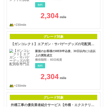
無料
2,304
+230mile
【ガ
グレード対象
【ガンコレクト】エアガン・サバゲーグッズの宅配買取専門店
新規のお客様のWEB申込後、30日以内に1点以
上の買取成立
獲得期間：
60日程度
無料
2,304
+230mile
外構
グレード対象
外構工事の優良業者紹介サービス【外構・エクステリアパートナーズ】