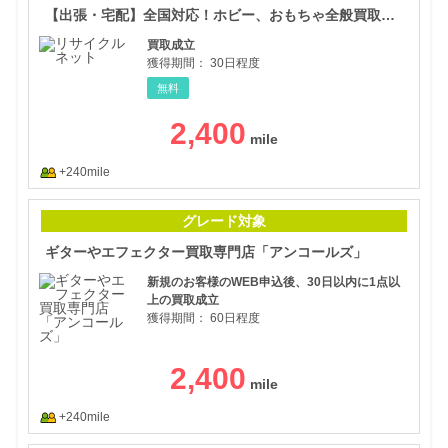
【出張・宅配】全国対応！ホビー、おもちゃ全般買取のリサイクルネット
買取成立
獲得期間：
30日程度
無料
2,400
+240mile
ギタ
グレード対象
ギターやエフェクター買取専門店「アンコールズ」
新規のお客様のWEB申込後、30日以内に1点以
上の買取成立
獲得期間：
60日程度
2,400
+240mile