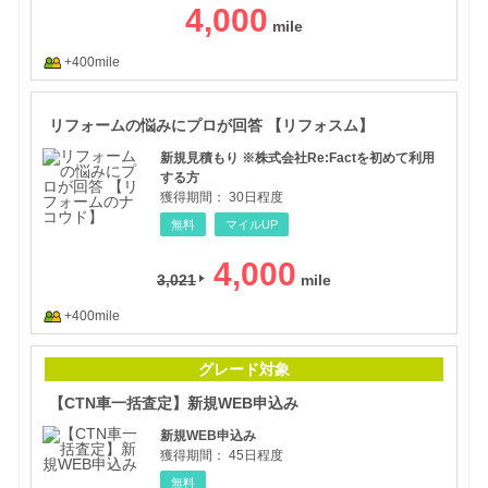
4,000
+400mile
リフ
リフォームの悩みにプロが回答 【リフォスム】
新規見積もり ※株式会社Re:Factを初めて利用
する方
獲得期間：
30日程度
無料
マイルUP
4,000
3,021
+400mile
【C
グレード対象
【CTN車一括査定】新規WEB申込み
新規WEB申込み
獲得期間：
45日程度
無料