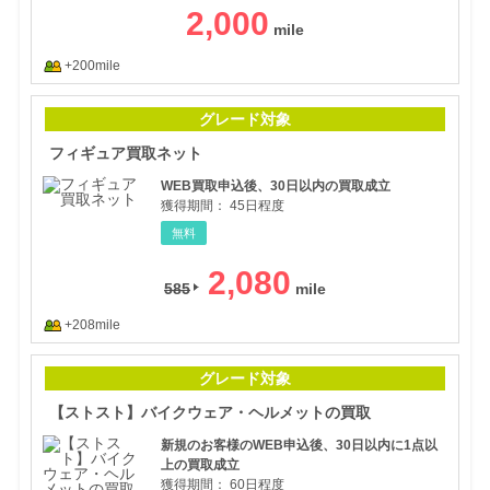
2,000
+200mile
フィ
グレード対象
フィギュア買取ネット
WEB買取申込後、30日以内の買取成立
獲得期間：
45日程度
無料
2,080
585
+208mile
【ス
グレード対象
【ストスト】バイクウェア・ヘルメットの買取
新規のお客様のWEB申込後、30日以内に1点以
上の買取成立
獲得期間：
60日程度